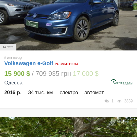
14 фото
5 лет назад
Volkswagen e-Golf
РОЗМИТНЕНА
15 900 $
/ 709 935 грн
17 000 $
Одесса
2016 р.
34 тыс. км
електро
автомат
1
3859