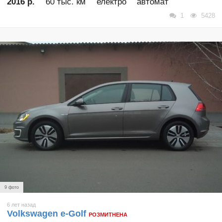
2016 р.
60 тыс. км
електро
автомат
1
5428
9 фото
6 лет назад
Volkswagen e-Golf
РОЗМИТНЕНА