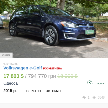
16 фото
6 лет назад
Volkswagen e-Golf
РОЗМИТНЕНА
17 800 $
/ 794 770 грн
18 000 $
Одесса
2015 р.
електро
автомат
1
3648