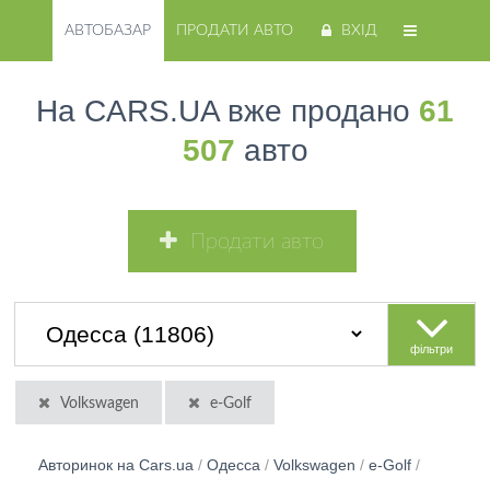
АВТОБАЗАР
ПРОДАТИ АВТО
ВХІД
На CARS.UA вже продано
61
507
авто
Продати авто
фільтри
Volkswagen
e-Golf
Авторинок на Cars.ua
/
Одесса
/
Volkswagen
/
e-Golf
/