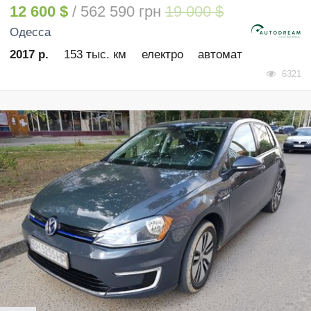
12 600 $
/ 562 590 грн
19 000 $
Одесса
2017 р.
153 тыс. км
електро
автомат
6321