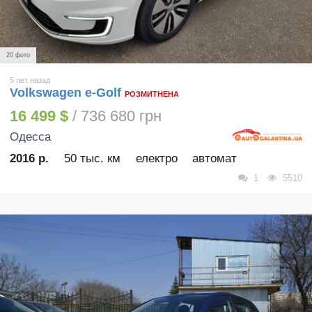
20 фото
5 лет назад
Volkswagen e-Golf
РОЗМИТНЕНА
16 499 $
/ 736 680 грн
Одесса
2016 р.
50 тыс. км
електро
автомат
1
5510