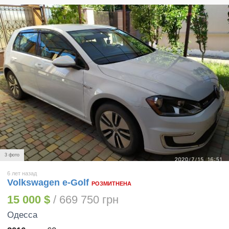
3 фото
6 лет назад
Volkswagen e-Golf
РОЗМИТНЕНА
15 000 $
/ 669 750 грн
Одесса