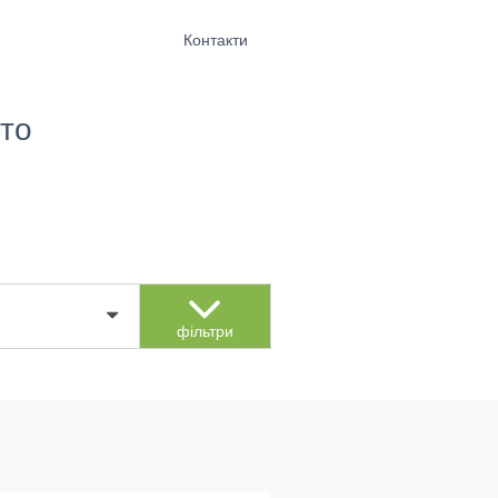
Контакти
то
фільтри