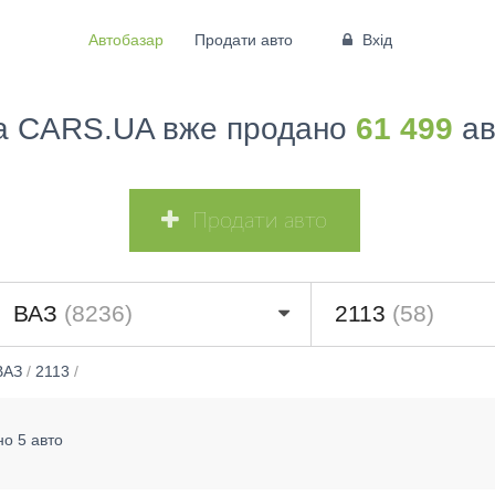
Автобазар
Продати авто
Вхід
а CARS.UA вже продано
61 499
ав
Продати авто
ВАЗ
(8236)
2113
(58)
ВАЗ
/
2113
/
о 5 авто