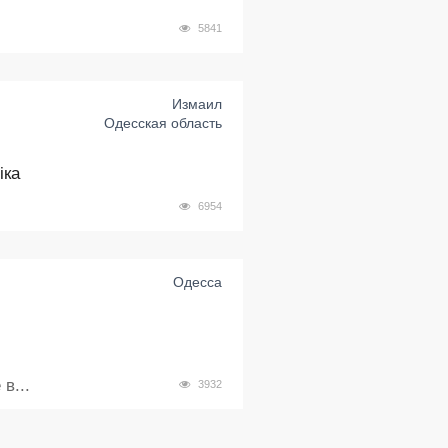
5841
Измаил
Одесская область
іка
6954
Одесса
в...
3932