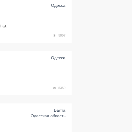
Одесса
іка
5907
Одесса
5359
Балта
Одесская область