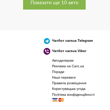
Показати ще 10 авто
Чатбот
carsua Telegram
Чатбот
carsua Viber
Автодилерам
Реклама на Cars.ua
Поради
Наші переваги
Правила розміщення
Користувацька угода
Політика конфіденційності
оєнний корабель, іди нах..й! 🇷🇺 🚢 🖕 PS: 