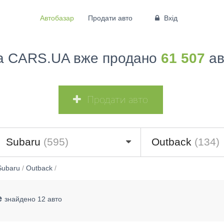
Автобазар
Продати авто
Вхід
а CARS.UA вже продано
61 507
ав
Продати авто
Subaru
(595)
Outback
(134)
Subaru
/
Outback
/
е
знайдено 12 авто