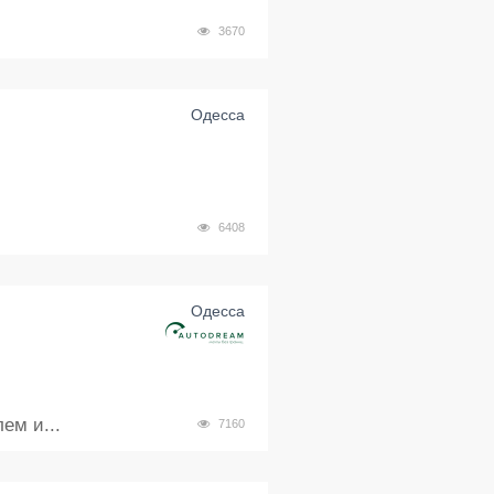
.
3670
Одесса
6408
Одесса
ем и...
7160