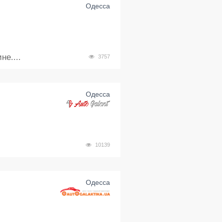
Одесса
е....
3757
Одесса
10139
Одесса