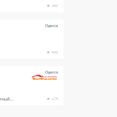
.
1592
Одесса
5162
Одесса
тный...
1178