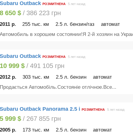
Subaru Outback
РОЗМИТНЕНА
5 лет назад
8 650 $
/ 386 223 грн
2011 р.
255 тыс. км
2.5 л. бензин/газ
автомат
Автомобиль в хорошем состоянии!Я 2-й хозяин на Украин
Subaru Outback
РОЗМИТНЕНА
5 лет назад
10 999 $
/ 491 105 грн
2012 р.
303 тыс. км
2.5 л. бензин
автомат
Продається Автомобіль.Состояніе отлічное.Все...
Subaru Outback Panorama 2.5 i
РОЗМИТНЕНА
5 лет назад
5 999 $
/ 267 855 грн
2005 р.
173 тыс. км
2.5 л. бензин
автомат