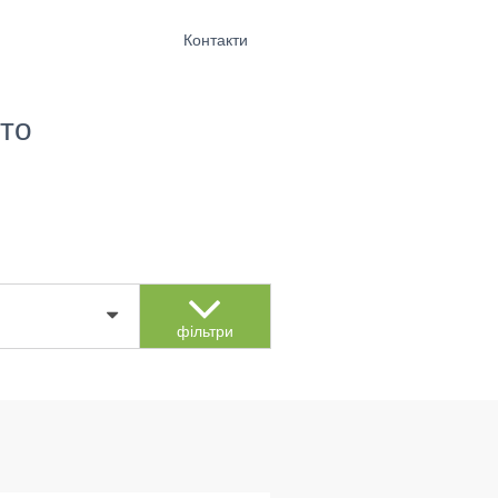
Контакти
то
фільтри