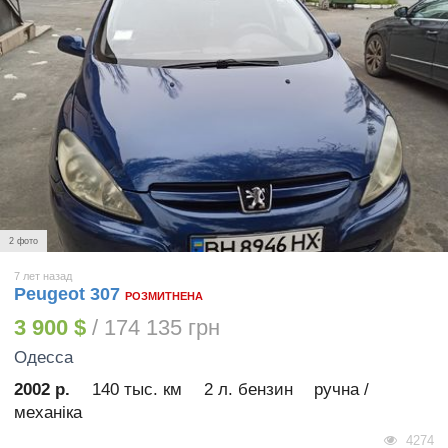
2 фото
7 лет назад
Peugeot 307
РОЗМИТНЕНА
3 900 $
/ 174 135 грн
Одесса
2002 р.
140 тыс. км
2 л. бензин
ручна /
механіка
4274