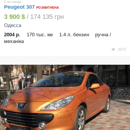
6 лет назад
Peugeot 307
РОЗМИТНЕНА
3 900 $
/ 174 135 грн
Одесса
2004 р.
170 тыс. км
1.4 л. бензин
ручна /
механіка
3670