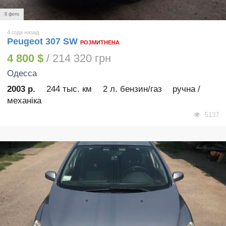
8 фото
4 года назад
Peugeot 307 SW
РОЗМИТНЕНА
4 800 $
/ 214 320 грн
Одесса
2003 р.
244 тыс. км
2 л. бензин/газ
ручна /
механіка
5137