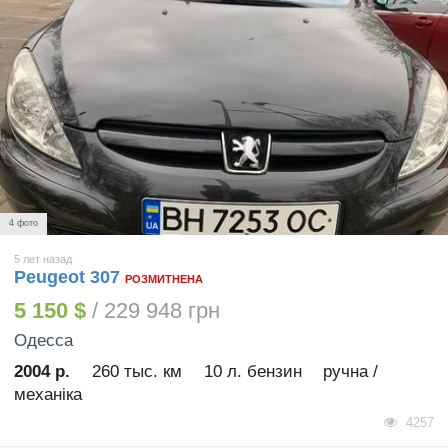
4 фото
5 лет назад
Peugeot 307
РОЗМИТНЕНА
5 150 $
/ 229 948 грн
Одесса
2004 р.
260 тыс. км
10 л. бензин
ручна /
механіка
4257