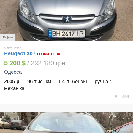
10 фото
5 лет назад
Peugeot 307
РОЗМИТНЕНА
5 200 $
/ 232 180 грн
Одесса
2005 р.
96 тыс. км
1.4 л. бензин
ручна /
механіка
5699