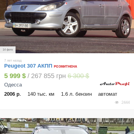
14 фото
7 лет назад
Peugeot 307 АКПП
РОЗМИТНЕНА
5 999 $
/ 267 855 грн
6 300 $
Одесса
2006 р.
140 тыс. км
1.6 л. бензин
автомат
2444