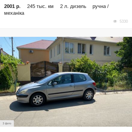
2001 р.
245 тыс. км
2 л. дизель
ручна /
механіка
5330
3 фото