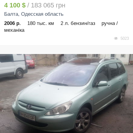
4 100 $
/ 183 065 грн
Балта
, Одесская область
2006 р.
180 тыс. км
2 л. бензин/газ
ручна /
механіка
5023