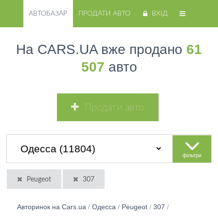
АВТОБАЗАР
ПРОДАТИ АВТО
ВХІД
На CARS.UA вже продано
61
507
авто
Продати авто
фільтри
Peugeot
307
Авторинок на Cars.ua
/
Одесса
/
Peugeot
/
307
/