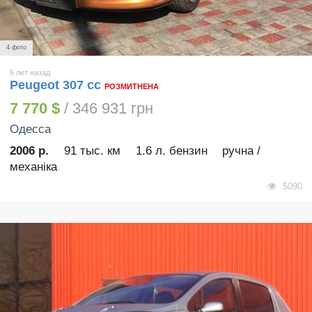
4 фото
6 лет назад
Peugeot 307 cc
РОЗМИТНЕНА
7 770 $
/ 346 931 грн
Одесса
2006 р.
91 тыс. км
1.6 л. бензин
ручна /
механіка
5090