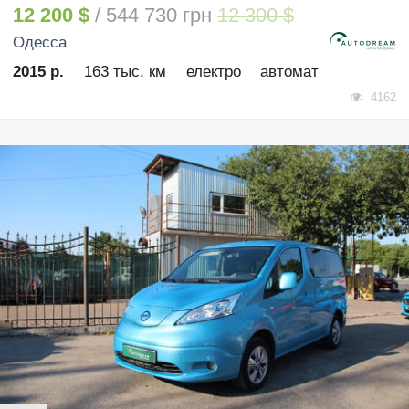
12 200 $
/ 544 730 грн
12 300 $
Одесса
2015 р.
163 тыс. км
електро
автомат
4162