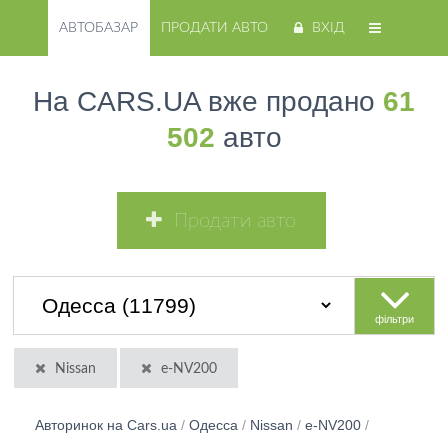
АВТОБАЗАР
ПРОДАТИ АВТО
ВХІД
На CARS.UA вже продано
61
502
авто
Продати авто
фільтри
Nissan
e-NV200
Авторинок на Cars.ua
/
Одесса
/
Nissan
/
e-NV200
/