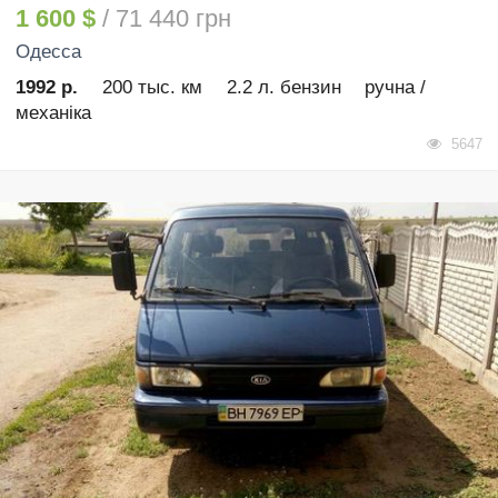
1 600 $
/ 71 440 грн
Одесса
1992 р.
200 тыс. км
2.2 л. бензин
ручна /
механіка
5647