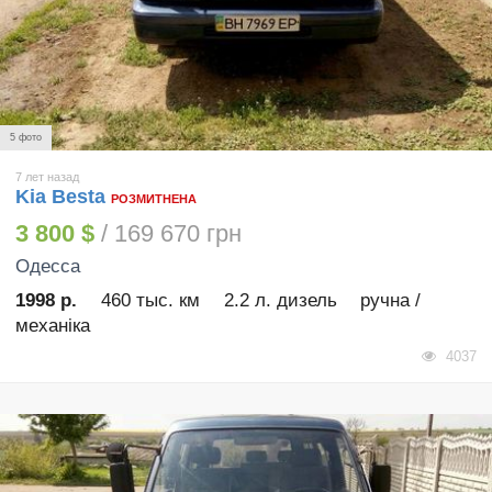
5 фото
7 лет назад
Kia Besta
РОЗМИТНЕНА
3 800 $
/ 169 670 грн
Одесса
1998 р.
460 тыс. км
2.2 л. дизель
ручна /
механіка
4037