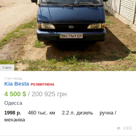
5 фото
7 лет назад
Kia Besta
РОЗМИТНЕНА
4 500 $
/ 200 925 грн
Одесса
1998 р.
460 тыс. км
2.2 л. дизель
ручна /
механіка
6305