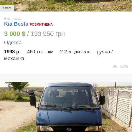
5 фото
6 лет назад
Kia Besta
РОЗМИТНЕНА
3 000 $
/ 133 950 грн
Одесса
1998 р.
460 тыс. км
2.2 л. дизель
ручна /
механіка
4425