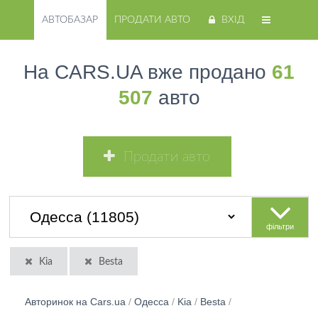
АВТОБАЗАР
ПРОДАТИ АВТО
ВХІД
На CARS.UA вже продано
61
507
авто
Продати авто
фільтри
Kia
Besta
Авторинок на Cars.ua
/
Одесса
/
Kia
/
Besta
/