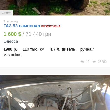
13 фото
5 лет назад
ГАЗ 53 самосвал
РОЗМИТНЕНА
1 600 $
/ 71 440 грн
Одесса
1988 р.
110 тыс. км
4.7 л. дизель
ручна /
механіка
12
25299