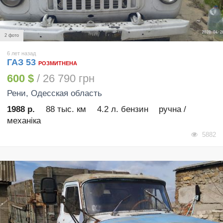
2 фото
6 лет назад
ГАЗ 53
РОЗМИТНЕНА
600 $
/ 26 790 грн
Рени
, Одесская область
1988 р.
88 тыс. км
4.2 л. бензин
ручна /
механіка
5882