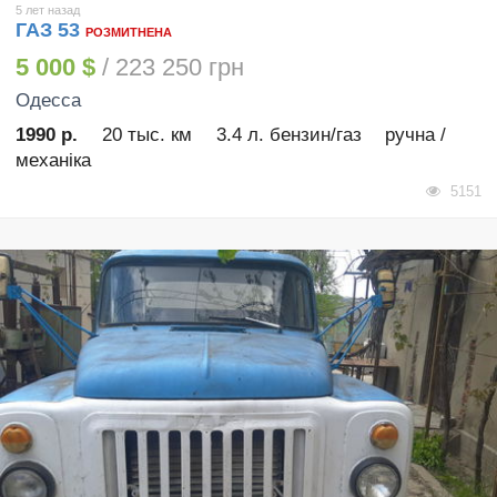
5 лет назад
ГАЗ 53
РОЗМИТНЕНА
5 000 $
/ 223 250 грн
Одесса
1990 р.
20 тыс. км
3.4 л. бензин/газ
ручна /
механіка
5151