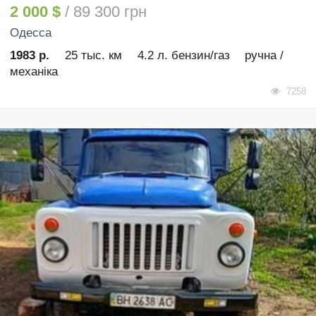
2 000 $
/ 89 300 грн
Одесса
1983 р.
25 тыс. км
4.2 л. бензин/газ
ручна /
механіка
7258