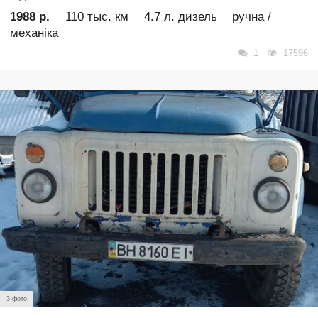
1988 р.
110 тыс. км
4.7 л. дизель
ручна /
механіка
1
17596
3 фото