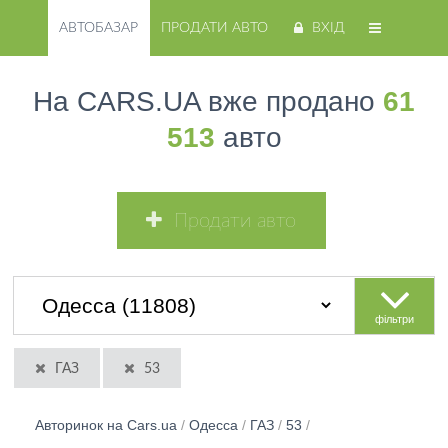
АВТОБАЗАР
ПРОДАТИ АВТО
ВХІД
На CARS.UA вже продано
61
513
авто
Продати авто
фільтри
ГАЗ
53
Авторинок на Cars.ua
/
Одесса
/
ГАЗ
/
53
/