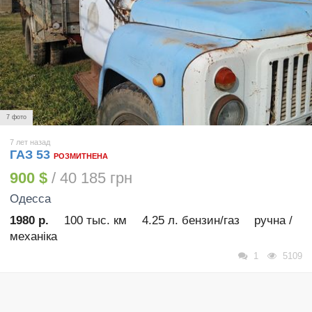
7 фото
7 лет назад
ГАЗ 53
РОЗМИТНЕНА
900 $
/ 40 185 грн
Одесса
1980 р.
100 тыс. км
4.25 л. бензин/газ
ручна /
механіка
1
5109