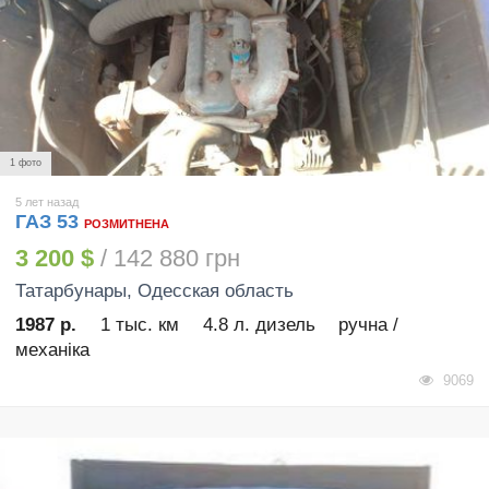
1 фото
5 лет назад
ГАЗ 53
РОЗМИТНЕНА
3 200 $
/ 142 880 грн
Татарбунары
, Одесская область
1987 р.
1 тыс. км
4.8 л. дизель
ручна /
механіка
9069