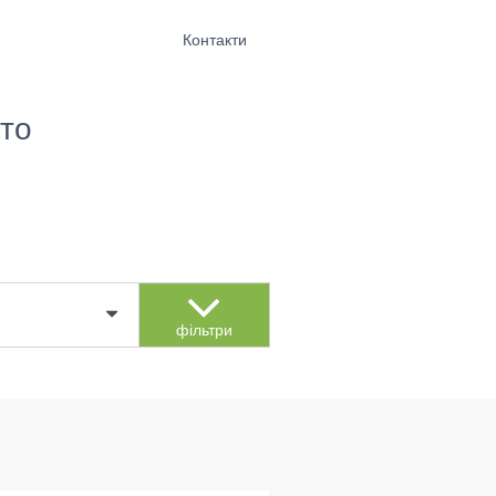
Контакти
то
фільтри