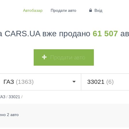
Автобазар
Продати авто
Вхід
а CARS.UA вже продано
61 507
ав
Продати авто
ГАЗ
(1363)
33021
(6)
ГАЗ
/
33021
/
ено 2 авто