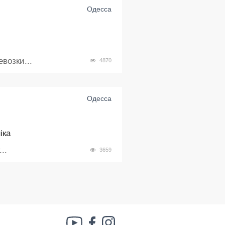
Одесса
возки...
4870
Одесса
іка
..
3659