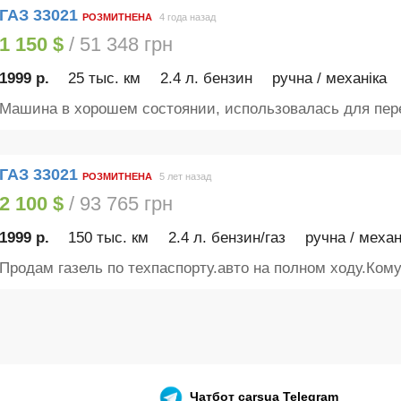
ГАЗ 33021
РОЗМИТНЕНА
4 года назад
1 150 $
/ 51 348 грн
1999 р.
25 тыс. км
2.4 л. бензин
ручна / механіка
Машина в хорошем состоянии, использовалась для пере
ГАЗ 33021
РОЗМИТНЕНА
5 лет назад
2 100 $
/ 93 765 грн
1999 р.
150 тыс. км
2.4 л. бензин/газ
ручна / механ
Продам газель по техпаспорту.авто на полном ходу.Кому.
Чатбот
carsua Telegram