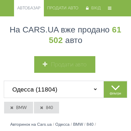
АВТОБАЗАР
ПРОДАТИ АВТО
ВХІД
На CARS.UA вже продано
61
502
авто
Продати авто
фільтри
BMW
840
Авторинок на Cars.ua
/
Одесса
/
BMW
/
840
/