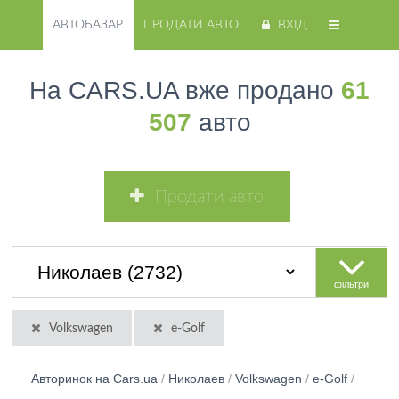
АВТОБАЗАР
ПРОДАТИ АВТО
ВХІД
На CARS.UA вже продано
61
507
авто
Продати авто
фільтри
Volkswagen
e-Golf
Авторинок на Cars.ua
/
Николаев
/
Volkswagen
/
e-Golf
/