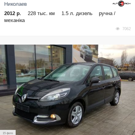
Николаев
2012 р.
228 тыс. км
1.5 л. дизель
ручна /
механіка
7062
15 фото