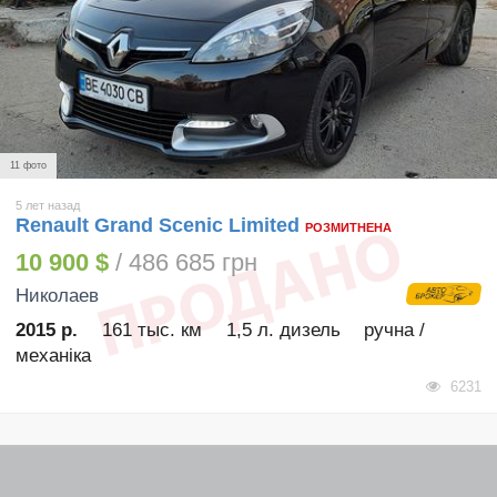
11 фото
5 лет назад
Renault Grand Scenic Limited
РОЗМИТНЕНА
10 900 $
/ 486 685 грн
Николаев
2015 р.
161 тыс. км
1,5 л. дизель
ручна /
механіка
6231