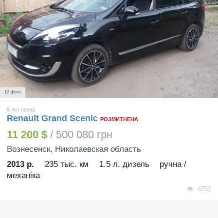
12 фото
8 лет назад
Renault Grand Scenic
РОЗМИТНЕНА
11 200 $
/ 500 080 грн
Вознесенск
, Николаевская область
2013 р.
235 тыс. км
1.5 л. дизель
ручна /
механіка
4752