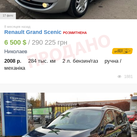
17 фото
8 месяцев назад
Renault Grand Scenic
РОЗМИТНЕНА
6 500 $
/ 290 225 грн
Николаев
2008 р.
284 тыс. км
2 л. бензин/газ
ручна /
механіка
1881