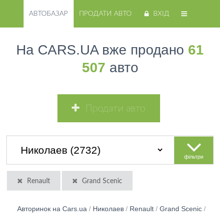
АВТОБАЗАР
ПРОДАТИ АВТО
ВХІД
На CARS.UA вже продано
61
507
авто
Продати авто
фільтри
Renault
Grand Scenic
Авторинок на Cars.ua
/
Николаев
/
Renault
/
Grand Scenic
/