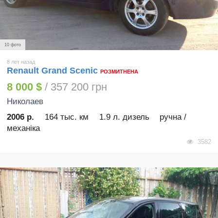
10 фото
8 лет назад
Renault Grand Scenic
РОЗМИТНЕНА
8 000 $
/ 357 200 грн
Николаев
2006 р.
164 тыс. км
1.9 л. дизель
ручна /
механіка
3582