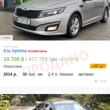
13 фото
6 лет назад
Kia Optima
РОЗМИТНЕНА
10 700 $
/ 477 755 грн
11 500 $
Николаев
2014 р.
98 тыс. км
2,4 л. бензин
автомат
3692