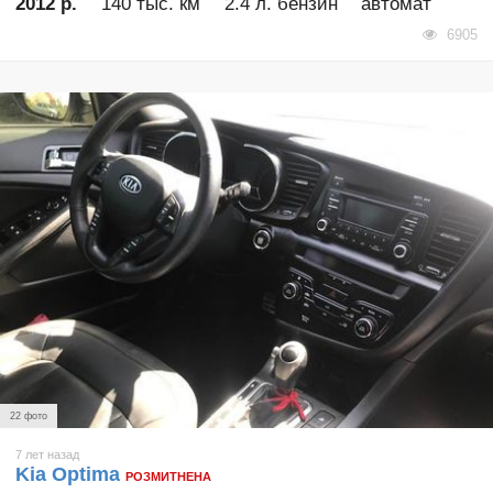
2012 р.
140 тыс. км
2.4 л. бензин
автомат
6905
22 фото
7 лет назад
Kia Optima
РОЗМИТНЕНА