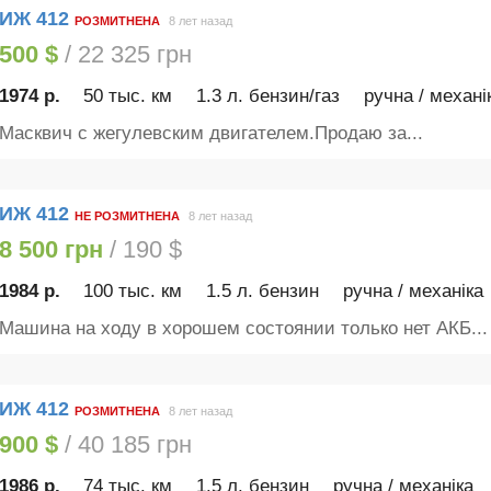
ИЖ 412
РОЗМИТНЕНА
8 лет назад
500 $
/ 22 325 грн
1974 р.
50 тыс. км
1.3 л. бензин/газ
ручна / механі
Масквич с жегулевским двигателем.Продаю за...
ИЖ 412
НЕ РОЗМИТНЕНА
8 лет назад
8 500 грн
/ 190 $
1984 р.
100 тыс. км
1.5 л. бензин
ручна / механіка
Машина на ходу в хорошем состоянии только нет АКБ...
ИЖ 412
РОЗМИТНЕНА
8 лет назад
900 $
/ 40 185 грн
1986 р.
74 тыс. км
1.5 л. бензин
ручна / механіка