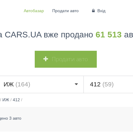
Автобазар
Продати авто
Вхід
а CARS.UA вже продано
61 513
ав
Продати авто
ИЖ
(164)
412
(59)
/
ИЖ
/
412
/
дено 3 авто