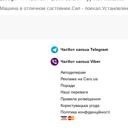
Машина в отличном состоянии.Сел - поехал.Установлено
Чатбот
carsua Telegram
Чатбот
carsua Viber
Автодилерам
Реклама на Cars.ua
Поради
Наші переваги
Правила розміщення
Користувацька угода
Політика конфіденційності
оєнний корабель, іди нах..й! 🇷🇺 🚢 🖕 PS: 