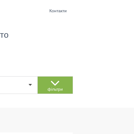
Контакти
то
фільтри