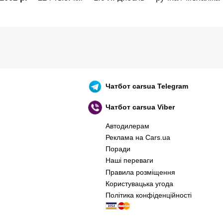
Чатбот
carsua Telegram
Чатбот
carsua Viber
Автодилерам
Реклама на Cars.ua
Поради
Наші переваги
Правила розміщення
Користувацька угода
Політика конфіденційності
оєнний корабель, іди нах..й! 🇷🇺 🚢 🖕 PS: 