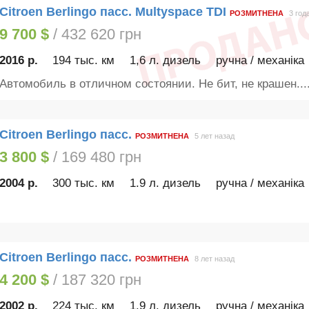
Citroen Berlingo пасс. Multyspace TDI
РОЗМИТНЕНА
3 год
9 700 $
/ 432 620 грн
2016 р.
194 тыс. км
1,6 л. дизель
ручна / механіка
Автомобиль в отличном состоянии. Не бит, не крашен...
Citroen Berlingo пасс.
РОЗМИТНЕНА
5 лет назад
3 800 $
/ 169 480 грн
2004 р.
300 тыс. км
1.9 л. дизель
ручна / механіка
Citroen Berlingo пасс.
РОЗМИТНЕНА
8 лет назад
4 200 $
/ 187 320 грн
2002 р.
224 тыс. км
1.9 л. дизель
ручна / механіка