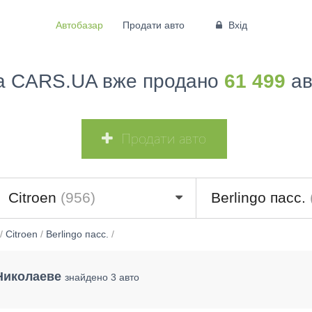
Автобазар
Продати авто
Вхід
а CARS.UA вже продано
61 499
ав
Продати авто
Citroen
(956)
Berlingo пасс.
/
Citroen
/
Berlingo пасс.
/
 Николаеве
знайдено 3 авто