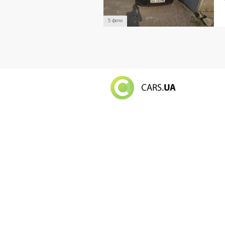
5 фото
Російський в