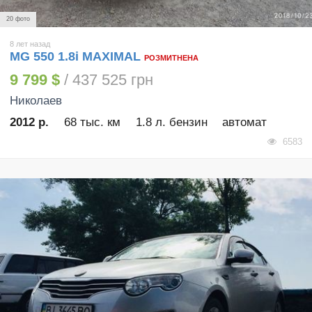
20 фото
8 лет назад
MG 550 1.8i MAXIMAL
РОЗМИТНЕНА
9 799 $
/ 437 525 грн
Николаев
2012 р.
68 тыс. км
1.8 л. бензин
автомат
6583