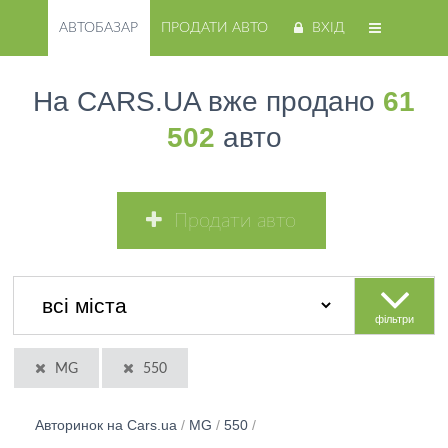
АВТОБАЗАР
ПРОДАТИ АВТО
ВХІД
На CARS.UA вже продано
61
502
авто
Продати авто
фільтри
MG
550
Авторинок на Cars.ua
/
MG
/
550
/