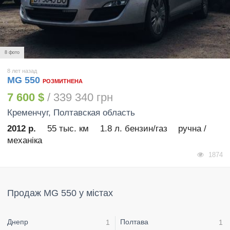
8 фото
8 лет назад
MG 550
РОЗМИТНЕНА
7 600 $
/ 339 340 грн
Кременчуг
, Полтавская область
2012 р.
55 тыс. км
1.8 л. бензин/газ
ручна /
механіка
1874
Продаж MG 550 у містах
Днепр
Полтава
1
1