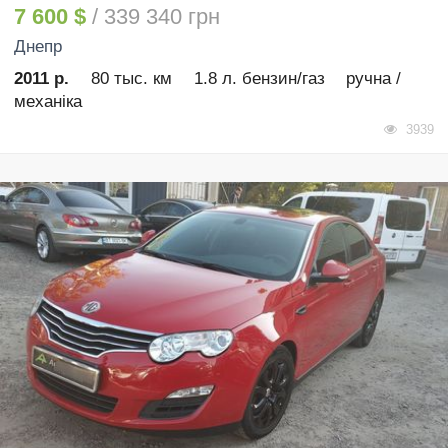
7 600 $
/ 339 340 грн
Днепр
2011 р.
80 тыс. км
1.8 л. бензин/газ
ручна /
механіка
3939