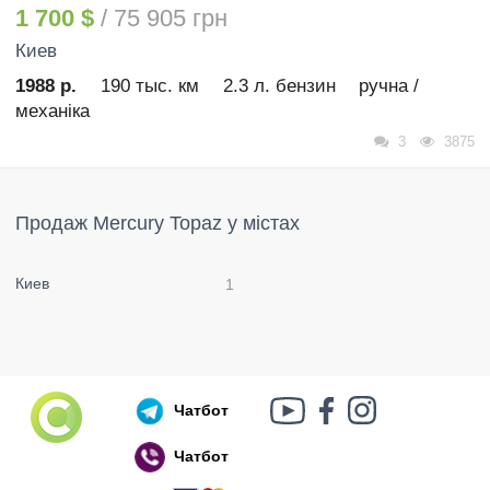
1 700 $
/ 75 905 грн
Киев
1988 р.
190 тыс. км
2.3 л. бензин
ручна /
механіка
3
3875
Продаж Mercury Topaz у містах
Киев
1
Чатбот
Чатбот
Російський воєнний корабель, іди нах..й!