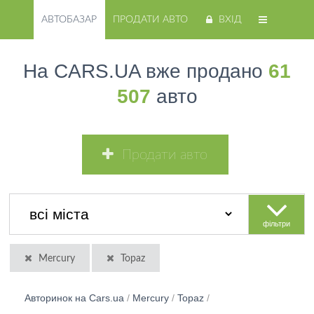
АВТОБАЗАР
ПРОДАТИ АВТО
ВХІД
На CARS.UA вже продано
61
507
авто
Продати авто
фільтри
Mercury
Topaz
Авторинок на Cars.ua
/
Mercury
/
Topaz
/