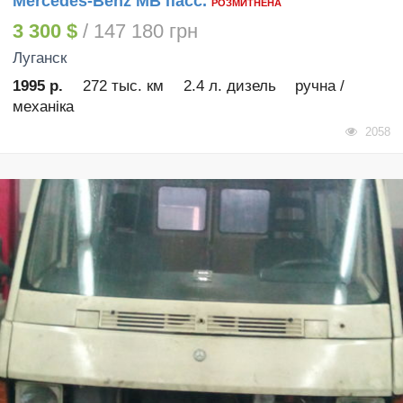
Mercedes-Benz MB пасс.
РОЗМИТНЕНА
3 300 $
/ 147 180 грн
Луганск
1995 р.
272 тыс. км
2.4 л. дизель
ручна /
механіка
2058