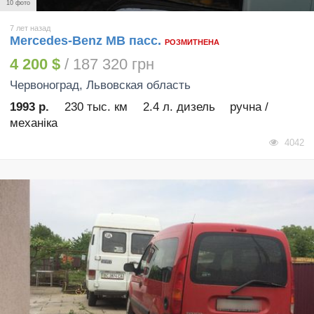
10 фото
7 лет назад
Mercedes-Benz MB пасс.
РОЗМИТНЕНА
4 200 $
/ 187 320 грн
Червоноград
, Львовская область
1993 р.
230 тыс. км
2.4 л. дизель
ручна /
механіка
4042