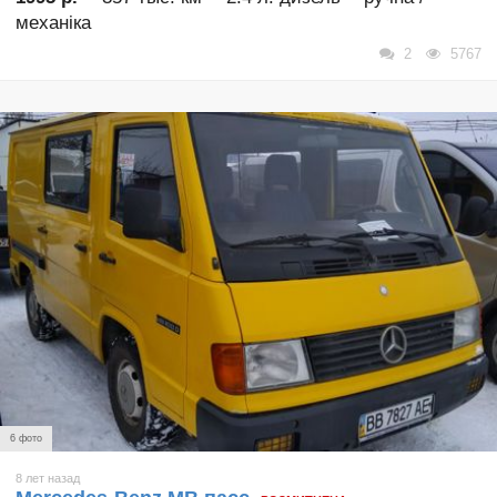
механіка
2
5767
6 фото
8 лет назад