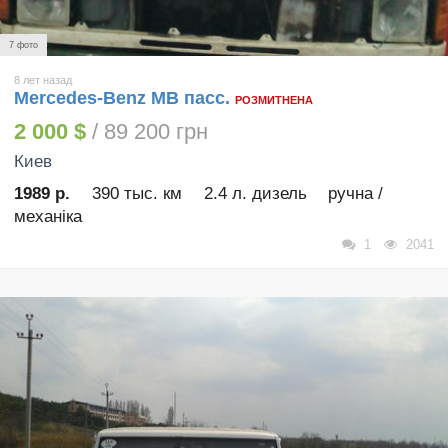
7 фото
8 лет назад
Mercedes-Benz MB пасс.
РОЗМИТНЕНА
2 000 $
/ 89 200 грн
Киев
1989 р.
390 тыс. км
2.4 л. дизель
ручна /
механіка
1
2041