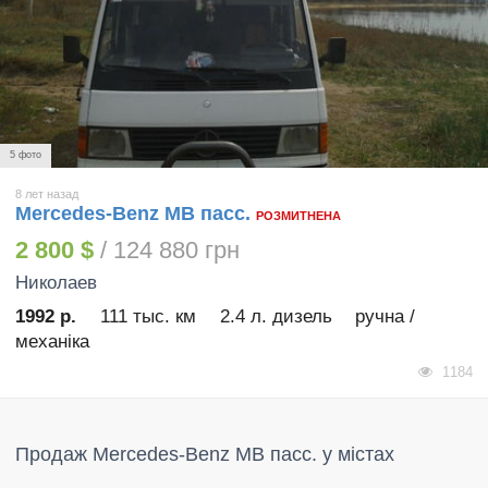
5 фото
8 лет назад
Mercedes-Benz MB пасс.
РОЗМИТНЕНА
2 800 $
/ 124 880 грн
Николаев
1992 р.
111 тыс. км
2.4 л. дизель
ручна /
механіка
1184
Продаж Mercedes-Benz MB пасс. у містах