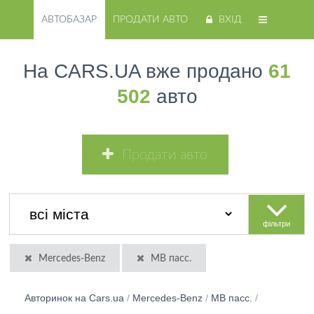
АВТОБАЗАР
ПРОДАТИ АВТО
ВХІД
На CARS.UA вже продано
61
502
авто
Продати авто
фільтри
Mercedes-Benz
MB пасс.
Авторинок на Cars.ua
/
Mercedes-Benz
/
MB пасс.
/