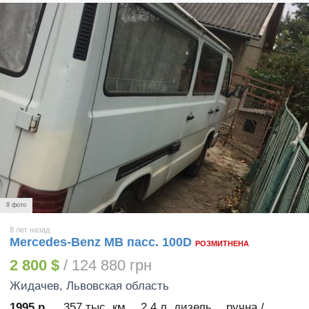
8 фото
8 лет назад
Mercedes-Benz MB пасс. 100D
РОЗМИТНЕНА
2 800 $
/ 124 880 грн
Жидачев
, Львовская область
1995 р.
357 тыс. км
2.4 л. дизель
ручна /