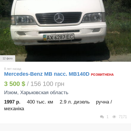
12 фото
8 лет назад
Mercedes-Benz MB пасс. MB140D
РОЗМИТНЕНА
3 500 $
/ 156 100 грн
Изюм
, Харьковская область
1997 р.
400 тыс. км
2.9 л. дизель
ручна /
механіка
1
7171