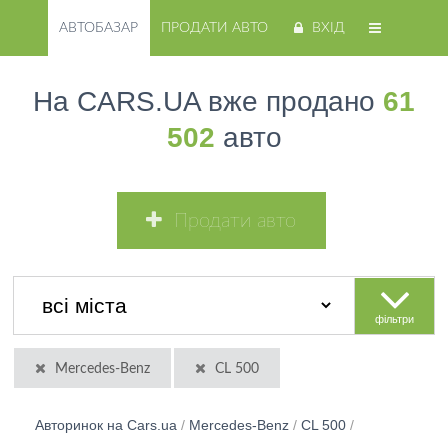
АВТОБАЗАР
ПРОДАТИ АВТО
ВХІД
На CARS.UA вже продано
61
502
авто
Продати авто
фільтри
Mercedes-Benz
CL 500
Авторинок на Cars.ua
/
Mercedes-Benz
/
CL 500
/