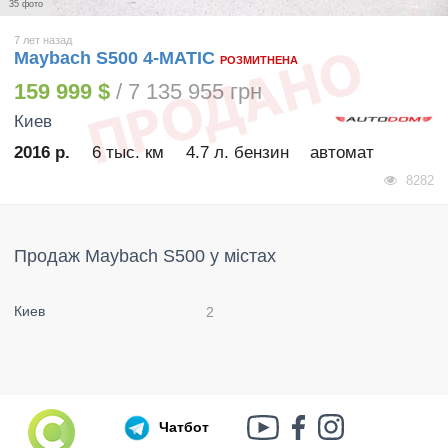
35 фото
7 лет назад
Maybach S500 4-MATIC
РОЗМИТНЕНА
159 999 $
/ 7 135 955 грн
Киев
2016 р.
6 тыс. км
4.7 л. бензин
автомат
8282
Продаж Maybach S500 у містах
Киев
2
Чатбот