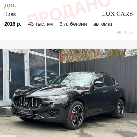
дог.
Киев
2016 р.
43 тыс. км
3 л. бензин
автомат
4856