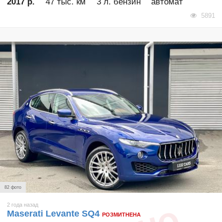
2017 р.
47 тыс. км
3 л. бензин
автомат
5891
82 фото
2 года назад
Maserati Levante SQ4
РОЗМИТНЕНА