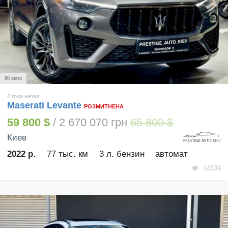
80 фото
2 года назад
Maserati Levante
РОЗМИТНЕНА
59 800 $
/ 2 670 070 грн
65 800 $
Киев
2022 р.
77 тыс. км
3 л. бензин
автомат
14539