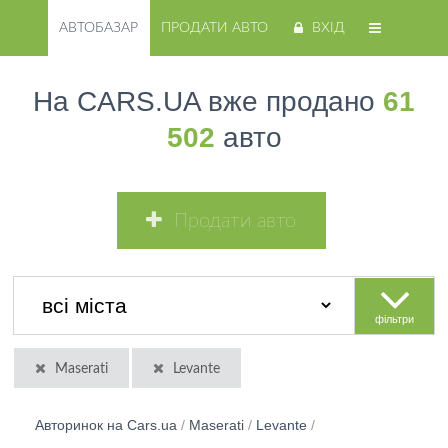
АВТОБАЗАР
ПРОДАТИ АВТО
ВХІД
На CARS.UA вже продано
61
502
авто
Продати авто
фільтри
Maserati
Levante
Авторинок на Cars.ua
/
Maserati
/
Levante
/