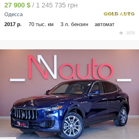
27 900 $
/ 1 245 735 грн
Одесса
2017 р.
70 тыс. км
3 л. бензин
автомат
1978