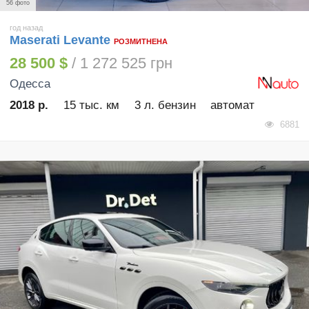
56 фото
год назад
Maserati Levante
РОЗМИТНЕНА
28 500 $
/ 1 272 525 грн
Одесса
2018 р.
15 тыс. км
3 л. бензин
автомат
6881