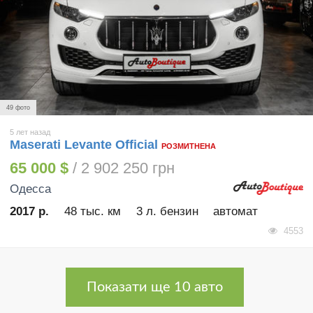
49 фото
5 лет назад
Maserati Levante Official
РОЗМИТНЕНА
65 000 $
/ 2 902 250 грн
Одесса
2017 р.
48 тыс. км
3 л. бензин
автомат
4553
Показати ще 10 авто