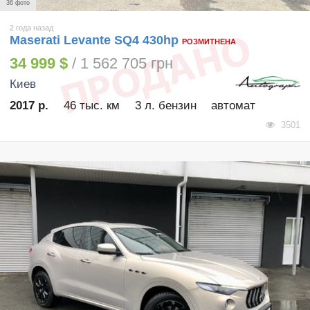
36 фото
2 года назад
Maserati Levante SQ4 430hp
РОЗМИТНЕНА
34 999 $
/ 1 562 705 грн
Киев
2017 р.
46 тыс. км
3 л. бензин
автомат
3501