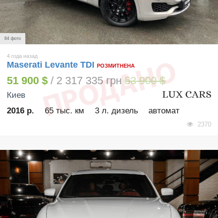
84 фото
4 года назад
Maserati Levante TDI
РОЗМИТНЕНА
51 900 $
/ 2 317 335 грн
53 900 $
Киев
2016 р.
65 тыс. км
3 л. дизель
автомат
2370