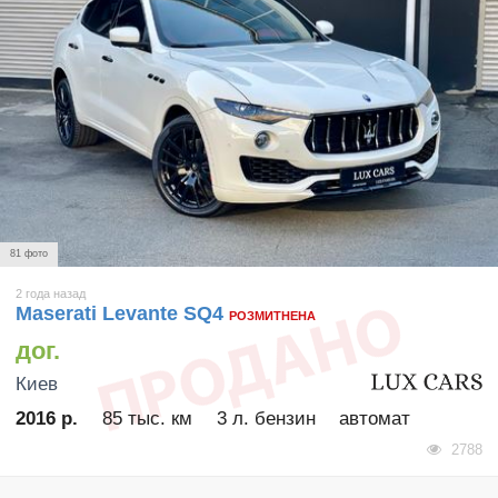
81 фото
2 года назад
Maserati Levante SQ4
РОЗМИТНЕНА
дог.
Киев
2016 р.
85 тыс. км
3 л. бензин
автомат
2788