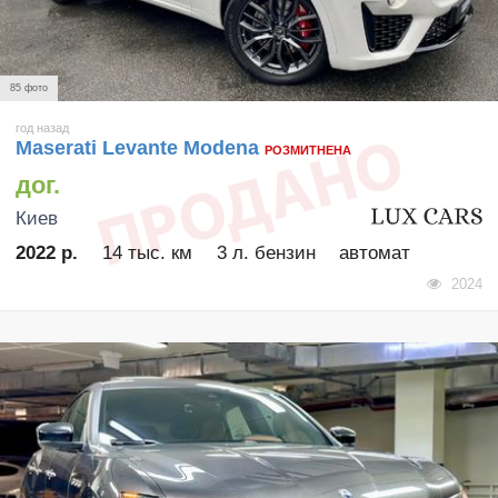
85 фото
год назад
Maserati Levante Modena
РОЗМИТНЕНА
дог.
Киев
2022 р.
14 тыс. км
3 л. бензин
автомат
2024