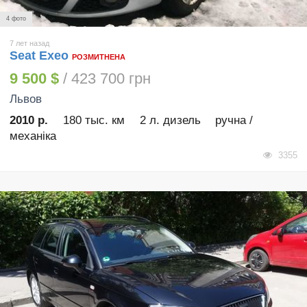
4 фото
7 лет назад
Seat Exeo
РОЗМИТНЕНА
9 500 $
/ 423 700 грн
Львов
2010 р.
180 тыс. км
2 л. дизель
ручна /
механіка
3355