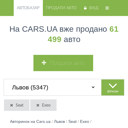
АВТОБАЗАР
ПРОДАТИ АВТО
ВХІД
На CARS.UA вже продано
61
499
авто
Продати авто
фільтри
Seat
Exeo
Авторинок на Cars.ua
/
Львов
/
Seat
/
Exeo
/