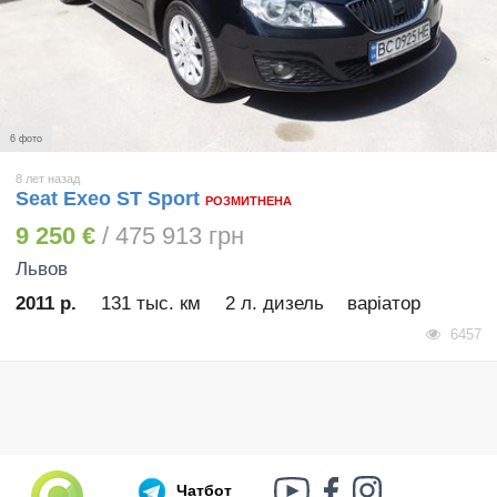
6 фото
8 лет назад
Seat Exeo ST Sport
РОЗМИТНЕНА
9 250 €
/ 475 913 грн
Львов
2011 р.
131 тыс. км
2 л. дизель
варіатор
6457
Чатбот