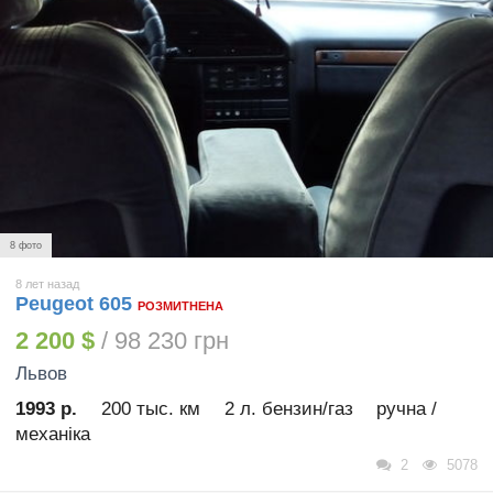
8 фото
8 лет назад
Peugeot 605
РОЗМИТНЕНА
2 200 $
/ 98 230 грн
Львов
1993 р.
200 тыс. км
2 л. бензин/газ
ручна /
механіка
2
5078