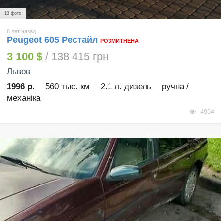
13 фото
8 лет назад
Peugeot 605 Рестайл
РОЗМИТНЕНА
3 100 $
/ 138 415 грн
Львов
1996 р.
560 тыс. км
2.1 л. дизель
ручна /
механіка
4934