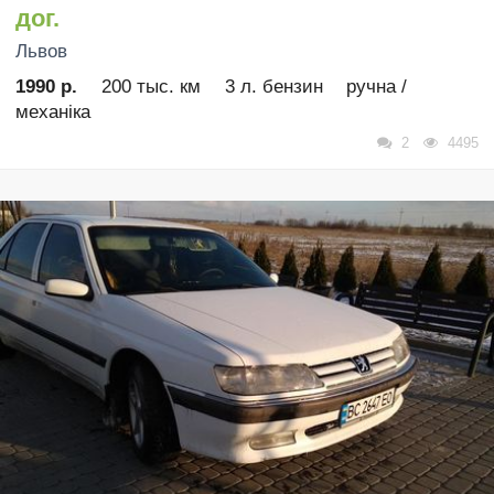
дог.
Львов
1990 р.
200 тыс. км
3 л. бензин
ручна /
механіка
2
4495