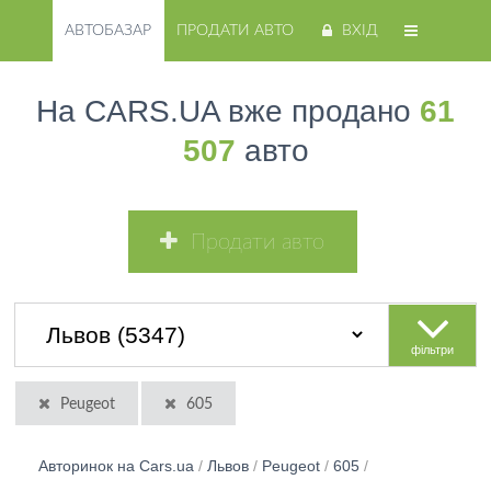
АВТОБАЗАР
ПРОДАТИ АВТО
ВХІД
На CARS.UA вже продано
61
507
авто
Продати авто
фільтри
Peugeot
605
Авторинок на Cars.ua
/
Львов
/
Peugeot
/
605
/