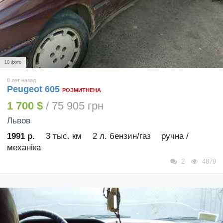
10 фото
8 лет назад
Peugeot 605
РОЗМИТНЕНА
1 700 $
/ 75 905 грн
Львов
1991 р.
3 тыс. км
2 л. бензин/газ
ручна /
механіка
2
4879