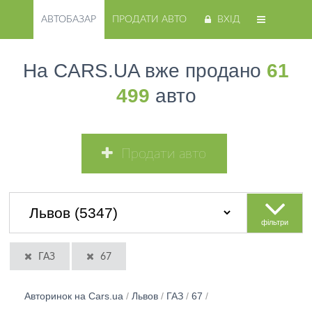
АВТОБАЗАР
ПРОДАТИ АВТО
ВХІД
На CARS.UA вже продано
61
499
авто
Продати авто
фільтри
ГАЗ
67
Авторинок на Cars.ua
/
Львов
/
ГАЗ
/
67
/