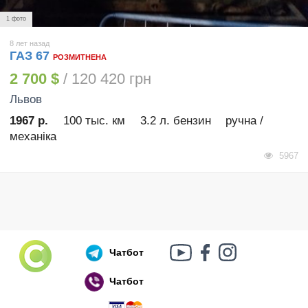
1 фото
8 лет назад
ГАЗ 67
РОЗМИТНЕНА
2 700 $
/ 120 420 грн
Львов
1967 р.
100 тыс. км
3.2 л. бензин
ручна /
механіка
5967
Чатбот
Чатбот
Російський воєнний корабель, іди нах..й!