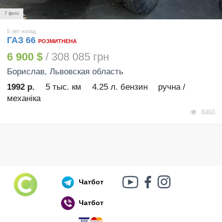
7 фото
5 лет назад
ГАЗ 66
РОЗМИТНЕНА
6 900 $
/ 308 085 грн
Борислав
, Львовская область
1992 р.
5 тыс. км
4.25 л. бензин
ручна /
механіка
8460
Чатбот
Чатбот
Російський воєнний корабель, іди нах..й!