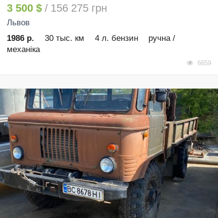
3 500 $
/ 156 275 грн
Львов
1986 р.
30 тыс. км
4 л. бензин
ручна /
механіка
6659