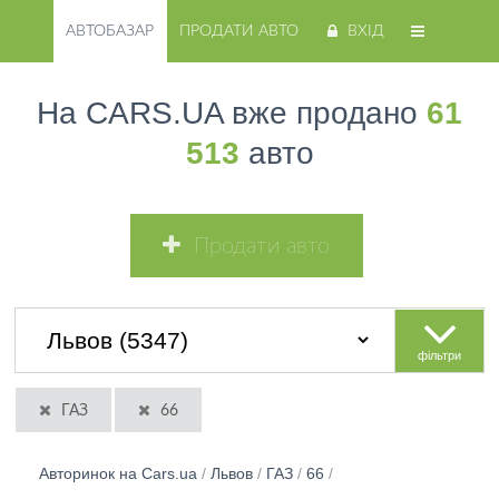
АВТОБАЗАР
ПРОДАТИ АВТО
ВХІД
На CARS.UA вже продано
61
513
авто
Продати авто
фільтри
ГАЗ
66
Авторинок на Cars.ua
/
Львов
/
ГАЗ
/
66
/