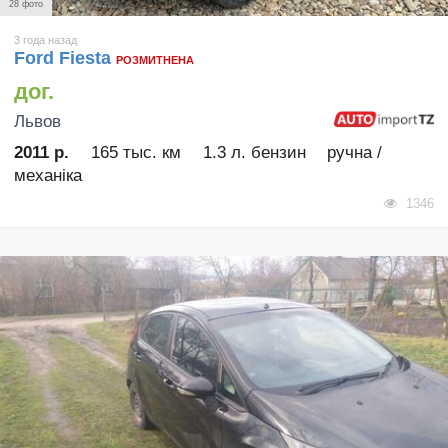
28 фото
3 года назад
Ford Fiesta
РОЗМИТНЕНА
дог.
Львов
2011 р.
165 тыс. км
1.3 л. бензин
ручна /
механіка
1346