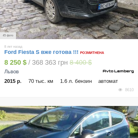
45 фото
8 лет назад
Ford Fiesta S вже готова !!!
РОЗМИТНЕНА
8 250 $
/ 368 363 грн
8 400 $
Львов
2015 р.
70 тыс. км
1.6 л. бензин
автомат
8610