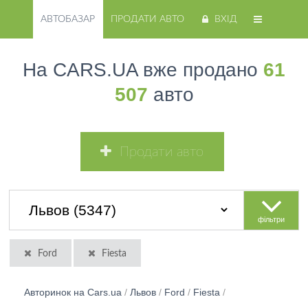
АВТОБАЗАР
ПРОДАТИ АВТО
ВХІД
На CARS.UA вже продано
61
507
авто
Продати авто
фільтри
Ford
Fiesta
Авторинок на Cars.ua
/
Львов
/
Ford
/
Fiesta
/