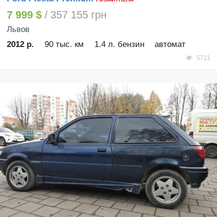
7 999 $
/ 357 155 грн
Львов
2012 р.
90 тыс. км
1.4 л. бензин
автомат
5711