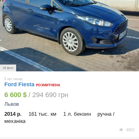
19 фото
5 лет назад
Ford Fiesta
РОЗМИТНЕНА
6 600 $
/ 294 690 грн
Львов
2014 р.
161 тыс. км
1 л. бензин
ручна /
механіка
4801