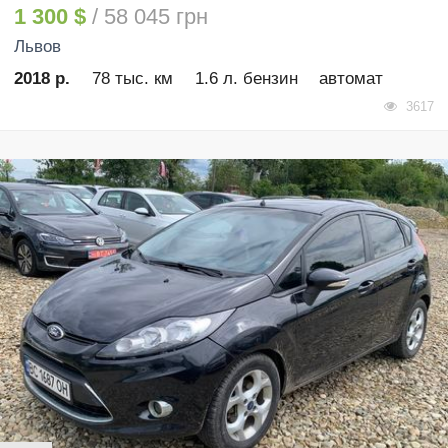
1 300 $
/ 58 045 грн
Львов
2018 р.
78 тыс. км
1.6 л. бензин
автомат
3617