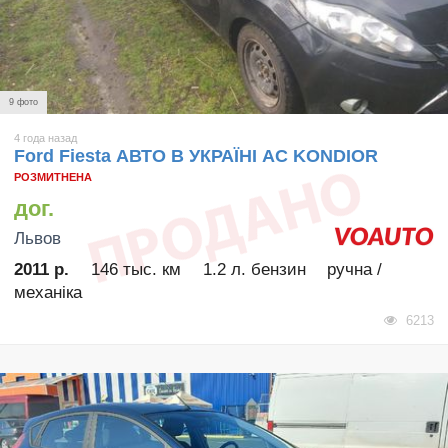
9 фото
4 года назад
Ford Fiesta АВТО В УКРАЇНІ AC KONDIOR
РОЗМИТНЕНА
дог.
Львов
2011 р.
146 тыс. км
1.2 л. бензин
ручна /
механіка
6213