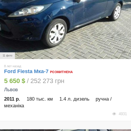
11 фото
8 лет назад
Ford Fiesta Мка-7
РОЗМИТНЕНА
5 650 $
/ 252 273 грн
Львов
2011 р.
180 тыс. км
1.4 л. дизель
ручна /
механіка
4931