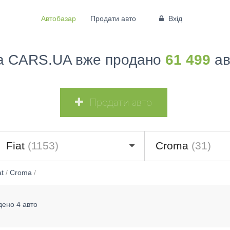
Автобазар
Продати авто
Вхід
а CARS.UA вже продано
61 499
ав
Продати авто
Fiat
(1153)
Croma
(31)
at
/
Croma
/
дено 4 авто