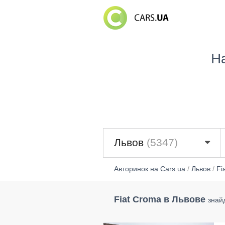
Н
Львов
(5347)
Авторинок на Cars.ua
/
Львов
/
Fi
Fiat Croma в Львове
знай