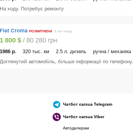
На ходу. Потребує ремонту
Fiat Croma
РОЗМИТНЕНА
8 лет назад
1 800 $
/ 80 280 грн
1986 р.
320 тыс. км
2.5 л. дизель
ручна / механіка
Доглянутий автомобіль, більше інформації по телефону..
Чатбот
carsua Telegram
Чатбот
carsua Viber
Автодилерам