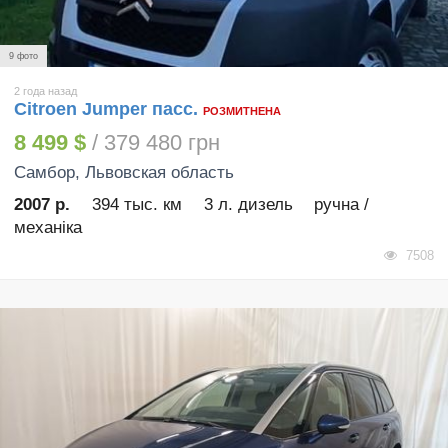
9 фото
2 года назад
Citroen Jumper пасс.
РОЗМИТНЕНА
8 499 $
/ 379 480 грн
Самбор
, Львовская область
2007 р.
394 тыс. км
3 л. дизель
ручна /
механіка
7508