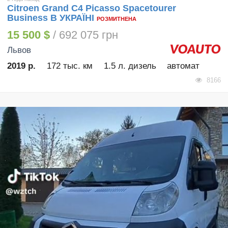
Citroen Grand C4 Picasso Spacetourer
Business В УКРАЇНІ
РОЗМИТНЕНА
15 500 $
/ 692 075 грн
Львов
2019 р.
172 тыс. км
1.5 л. дизель
автомат
8166