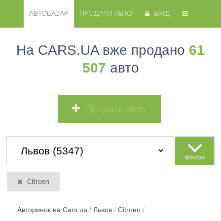
АВТОБАЗАР
ПРОДАТИ АВТО
ВХІД
На CARS.UA вже продано
61
507
авто
Продати авто
фільтри
Citroen
Авторинок на Cars.ua
/
Львов
/
Citroen
/