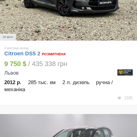
24 фото
4 месяца назад
Citroen DS5 2
РОЗМИТНЕНА
9 750 $
/ 435 338 грн
Львов
2012 р.
285 тыс. км
2 л. дизель
ручна /
механіка
1595