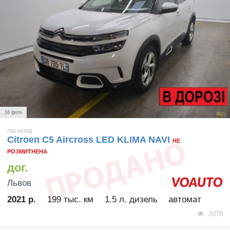
16 фото
год назад
Citroen C5 Aircross LED KLIMA NAVI
НЕ
РОЗМИТНЕНА
дог.
Львов
2021 р.
199 тыс. км
1.5 л. дизель
автомат
2078