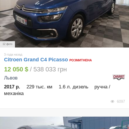
12 фото
3 года назад
Citroen Grand C4 Picasso
РОЗМИТНЕНА
12 050 $
/ 538 033 грн
Львов
2017 р.
229 тыс. км
1.6 л. дизель
ручна /
механіка
6097