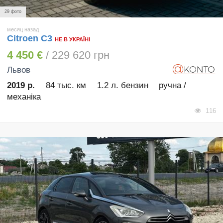
29 фото
месяц назад
Citroen C3
НЕ В УКРАЇНІ
4 450 €
/ 229 620 грн
Львов
2019 р.
84 тыс. км
1.2 л. бензин
ручна /
механіка
116