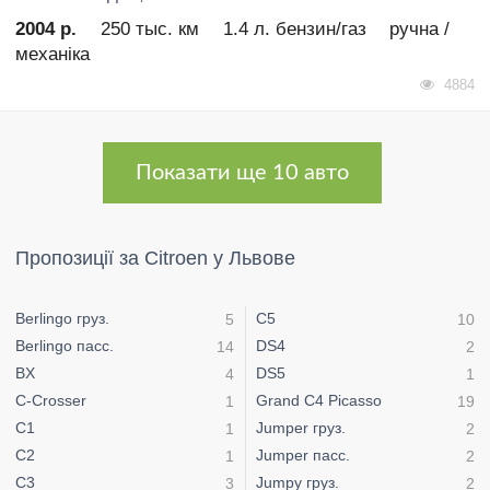
2004 р.
250 тыс. км
1.4 л. бензин/газ
ручна /
механіка
4884
Показати ще 10 авто
Пропозиції за Citroen у Львове
Berlingo груз.
C5
5
10
Berlingo пасс.
DS4
14
2
BX
DS5
4
1
C-Crosser
Grand C4 Picasso
1
19
C1
Jumper груз.
1
2
C2
Jumper пасс.
1
2
C3
Jumpy груз.
3
2