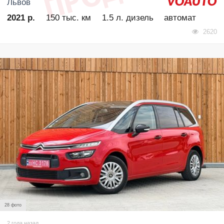
Львов
2021 р.
150 тыс. км
1.5 л. дизель
автомат
2620
28 фото
2 года назад