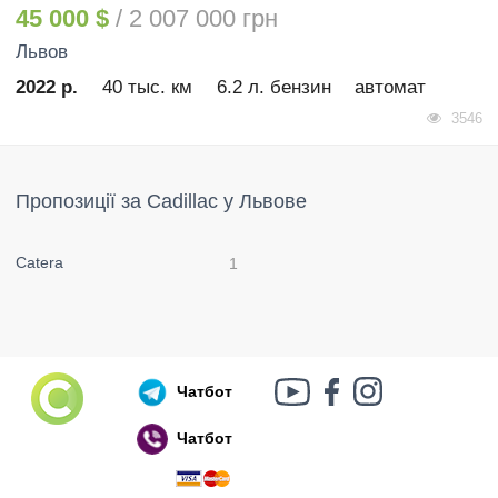
45 000 $
/ 2 007 000 грн
Львов
2022 р.
40 тыс. км
6.2 л. бензин
автомат
3546
Пропозиції за Cadillac у Львове
Catera
1
Чатбот
Чатбот
Російський воєнний корабель, іди нах..й!
🇷🇺 🚢 🖕 PS: Таки пішов 🎉