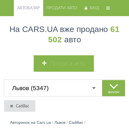
АВТОБАЗАР
ПРОДАТИ АВТО
ВХІД
На CARS.UA вже продано
61
502
авто
Продати авто
фільтри
Cadillac
Авторинок на Cars.ua
/
Львов
/
Cadillac
/