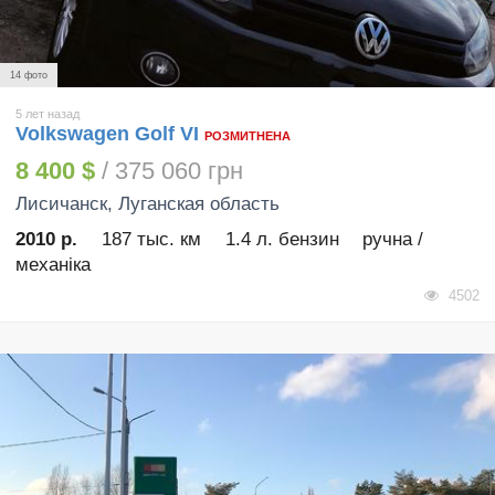
14 фото
5 лет назад
Volkswagen Golf VI
РОЗМИТНЕНА
8 400 $
/ 375 060 грн
Лисичанск
, Луганская область
2010 р.
187 тыс. км
1.4 л. бензин
ручна /
механіка
4502