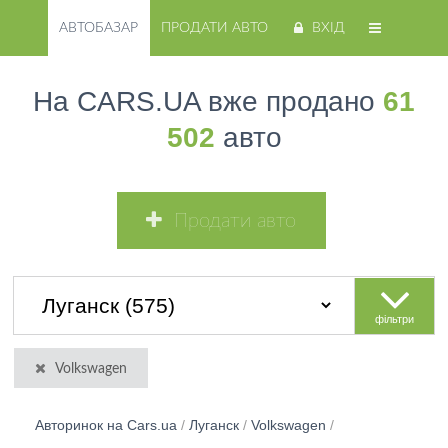
АВТОБАЗАР
ПРОДАТИ АВТО
ВХІД
На CARS.UA вже продано
61
502
авто
Продати авто
фільтри
Volkswagen
Авторинок на Cars.ua
/
Луганск
/
Volkswagen
/