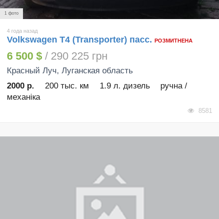
1 фото
4 года назад
Volkswagen T4 (Transporter) пасс.
РОЗМИТНЕНА
6 500 $
/ 290 225 грн
Красный Луч
, Луганская область
2000 р.
200 тыс. км
1.9 л. дизель
ручна /
механіка
8581