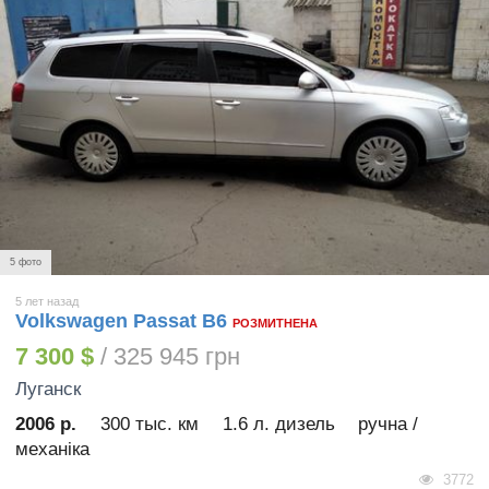
5 фото
5 лет назад
Volkswagen Passat B6
РОЗМИТНЕНА
7 300 $
/ 325 945 грн
Луганск
2006 р.
300 тыс. км
1.6 л. дизель
ручна /
механіка
3772