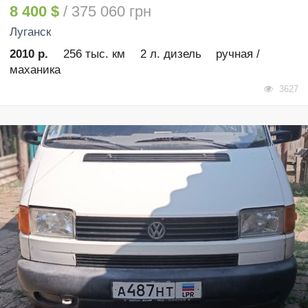
8 400 $
/ 375 060 грн
Луганск
2010 р.
256 тыс. км
2 л. дизель
ручная /
маханика
3627