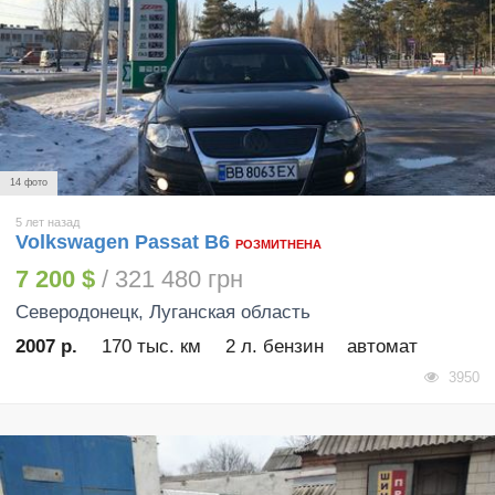
14 фото
5 лет назад
Volkswagen Passat B6
РОЗМИТНЕНА
7 200 $
/ 321 480 грн
Северодонецк
, Луганская область
2007 р.
170 тыс. км
2 л. бензин
автомат
3950