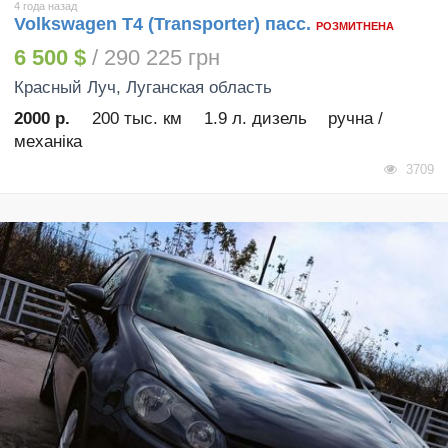
4 года назад
Volkswagen T4 (Transporter) пасс.
РОЗМИТНЕНА
6 500 $
/ 290 225 грн
Красный Луч
, Луганская область
2000 р.
200 тыс. км
1.9 л. дизель
ручна /
механіка
3709