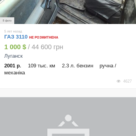
8 фото
5 лет назад
ГАЗ 3110
НЕ РОЗМИТНЕНА
1 000 $
/ 44 600 грн
Луганск
2001 р.
109 тыс. км
2.3 л. бензин
ручна /
механіка
4627