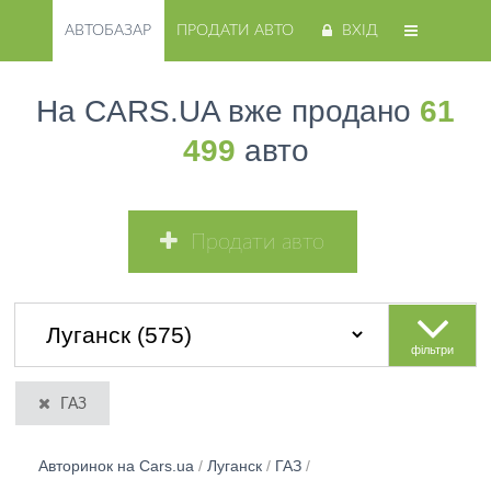
АВТОБАЗАР
ПРОДАТИ АВТО
ВХІД
На CARS.UA вже продано
61
499
авто
Продати авто
фільтри
ГАЗ
Авторинок на Cars.ua
/
Луганск
/
ГАЗ
/