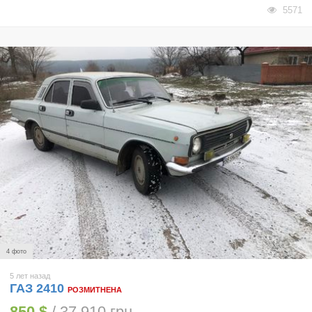
5571
4 фото
5 лет назад
ГАЗ 2410
РОЗМИТНЕНА
850 $
/ 37 910 грн