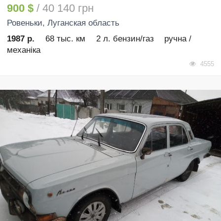
900 $
/ 40 140 грн
Ровеньки
, Луганская область
1987 р.
68 тыс. км
2 л. бензин/газ
ручна /
механіка
4555