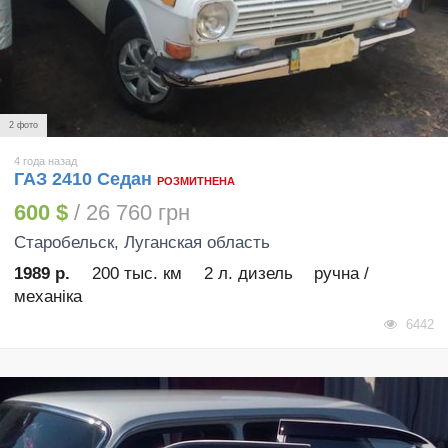
2 фото
4 года назад
ГАЗ 2410 Седан
РОЗМИТНЕНА
600 $
/ 26 760 грн
Старобельск
, Луганская область
1989 р.
200 тыс. км
2 л. дизель
ручна /
механіка
6442