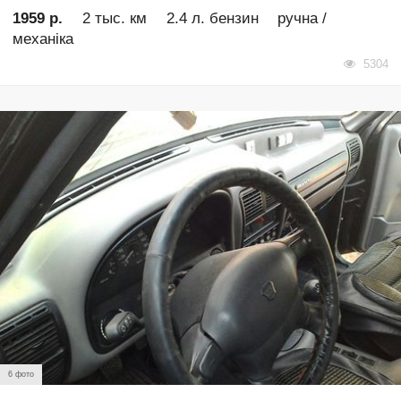
1959 р.
2 тыс. км
2.4 л. бензин
ручна /
механіка
5304
6 фото