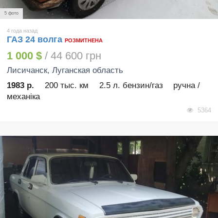
5 фото
4 года назад
ГАЗ 24 волга
РОЗМИТНЕНА
1 000 $
/ 44 600 грн
Лисичанск
, Луганская область
1983 р.
200 тыс. км
2.5 л. бензин/газ
ручна /
механіка
5364