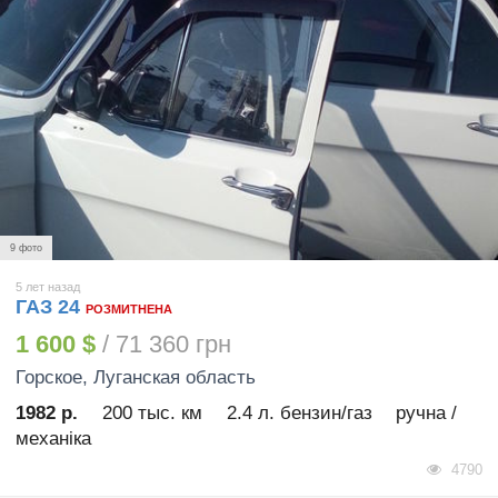
9 фото
5 лет назад
ГАЗ 24
РОЗМИТНЕНА
1 600 $
/ 71 360 грн
Горское
, Луганская область
1982 р.
200 тыс. км
2.4 л. бензин/газ
ручна /
механіка
4790