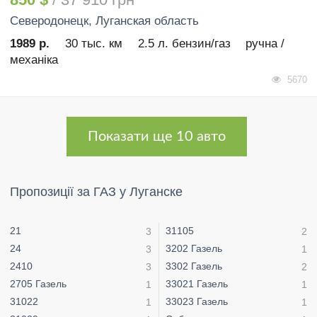
Северодонецк
, Луганская область
1989 р.
30 тыс. км
2.5 л. бензин/газ
ручна /
механіка
5670
Показати ще 10 авто
Пропозиції за ГАЗ у Луганске
21
31105
3
2
24
3202 Газель
3
1
2410
3302 Газель
3
2
2705 Газель
33021 Газель
1
1
31022
33023 Газель
1
1