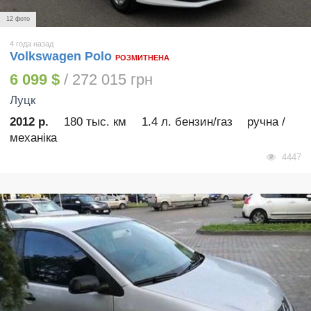
12 фото
4 года назад
Volkswagen Polo
РОЗМИТНЕНА
6 099 $
/ 272 015 грн
Луцк
2012 р.
180 тыс. км
1.4 л. бензин/газ
ручна /
механіка
4447