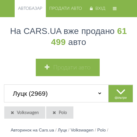
АВТОБАЗАР
ПРОДАТИ АВТО
ВХІД
На CARS.UA вже продано
61
499
авто
Продати авто
фільтри
Volkswagen
Polo
Авторинок на Cars.ua
/
Луцк
/
Volkswagen
/
Polo
/