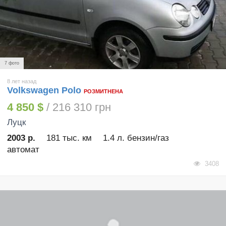
7 фото
8 лет назад
Volkswagen Polo
РОЗМИТНЕНА
4 850 $
/ 216 310 грн
Луцк
2003 р.
181 тыс. км
1.4 л. бензин/газ
автомат
3408