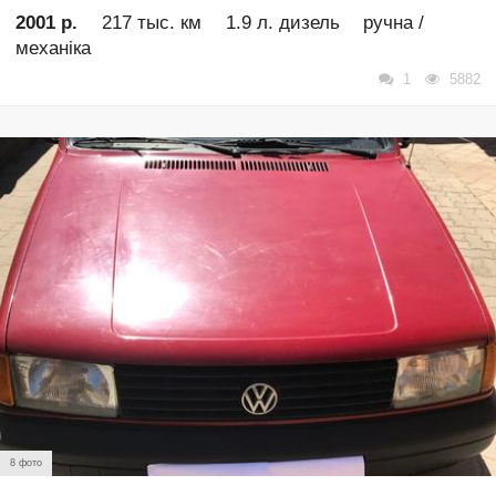
2001 р.
217 тыс. км
1.9 л. дизель
ручна /
механіка
1
5882
8 фото