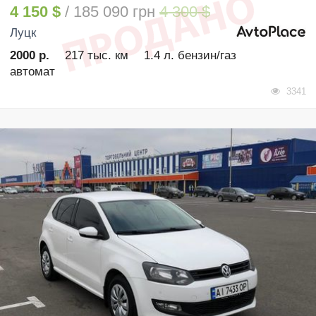
4 150 $
/ 185 090 грн
4 300 $
Луцк
2000 р.
217 тыс. км
1.4 л. бензин/газ
автомат
3341