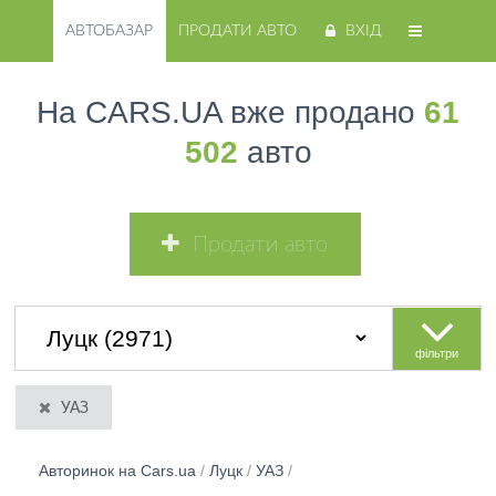
АВТОБАЗАР
ПРОДАТИ АВТО
ВХІД
На CARS.UA вже продано
61
502
авто
Продати авто
фільтри
УАЗ
Авторинок на Cars.ua
/
Луцк
/
УАЗ
/