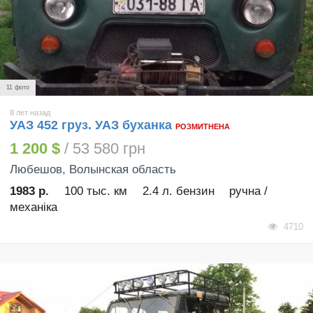
11 фото
8 лет назад
УАЗ 452 груз. УАЗ буханка
РОЗМИТНЕНА
1 200 $
/ 53 580 грн
Любешов
, Волынская область
1983 р.
100 тыс. км
2.4 л. бензин
ручна /
механіка
4710