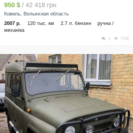
950 $
/ 42 418 грн
Ковель
, Волынская область
2007 р.
120 тыс. км
2.7 л. бензин
ручна /
механіка
1
7130