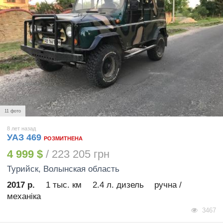
11 фото
8 лет назад
УАЗ 469
РОЗМИТНЕНА
4 999 $
/ 223 205 грн
Турийск
, Волынская область
2017 р.
1 тыс. км
2.4 л. дизель
ручна /
механіка
3467