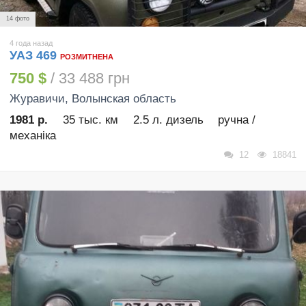
14 фото
4 года назад
УАЗ 469
РОЗМИТНЕНА
750 $
/ 33 488 грн
Журавичи
, Волынская область
1981 р.
35 тыс. км
2.5 л. дизель
ручна /
механіка
12
18841