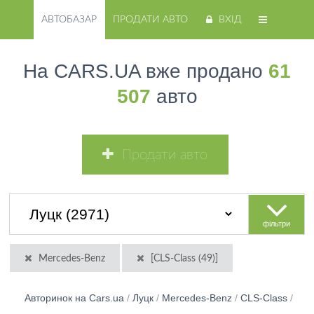
АВТОБАЗАР
ПРОДАТИ АВТО
ВХІД
На CARS.UA вже продано
61
507
авто
Продати авто
фільтри
Mercedes-Benz
[CLS-Class (49)]
Авторинок на Cars.ua
/
Луцк
/
Mercedes-Benz
/
CLS-Class
/