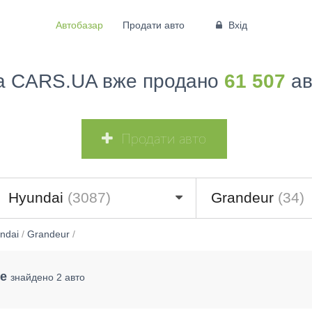
Автобазар
Продати авто
Вхід
а CARS.UA вже продано
61 507
ав
Продати авто
Hyundai
(3087)
Grandeur
(34)
ndai
/
Grandeur
/
е
знайдено 2 авто