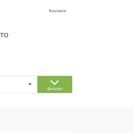
Контакти
то
фільтри