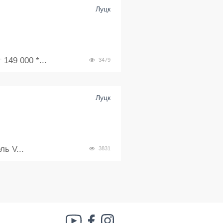
Луцк
49 000 *...
3479
Луцк
ь V...
3831