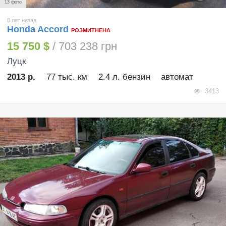
13 фото
8 лет назад
Honda Accord
РОЗМИТНЕНА
15 750 $
/ 703 238 грн
Луцк
2013 р.
77 тыс. км
2.4 л. бензин
автомат
3413