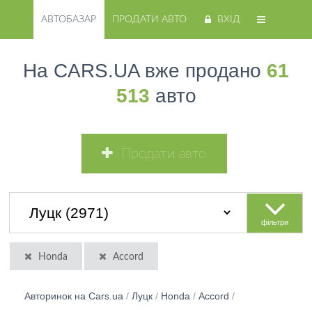
АВТОБАЗАР
ПРОДАТИ АВТО
ВХІД
На CARS.UA вже продано
61
513
авто
Продати авто
фільтри
Honda
Accord
Авторинок на Cars.ua
/
Луцк
/
Honda
/
Accord
/