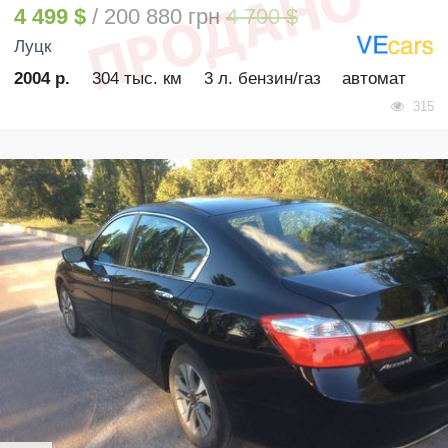
4 499 $
/ 200 880 грн
4 700 $
Луцк
2004 р.
304 тыс. км
3 л. бензин/газ
автомат
315