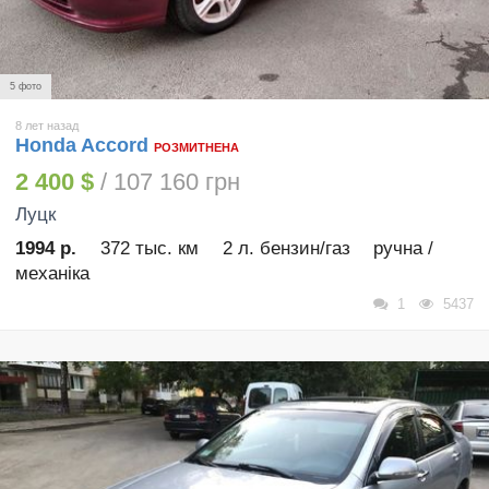
5 фото
8 лет назад
Honda Accord
РОЗМИТНЕНА
2 400 $
/ 107 160 грн
Луцк
1994 р.
372 тыс. км
2 л. бензин/газ
ручна /
механіка
1
5437