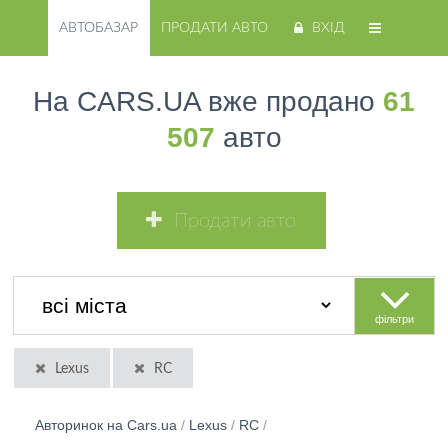
АВТОБАЗАР
ПРОДАТИ АВТО
ВХІД
На CARS.UA вже продано
61
507
авто
Продати авто
фільтри
Lexus
RC
Авторинок на Cars.ua
/
Lexus
/
RC
/