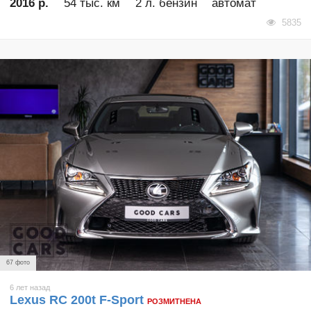
2016 р.
54 тыс. км
2 л. бензин
автомат
5835
67 фото
6 лет назад
Lexus RC 200t F-Sport
РОЗМИТНЕНА