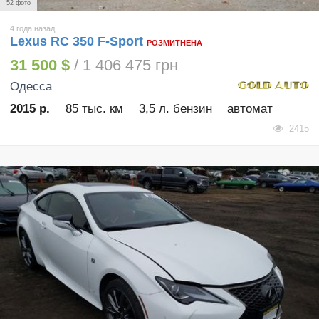
52 фото
4 года назад
Lexus RC 350 F-Sport
РОЗМИТНЕНА
31 500 $
/ 1 406 475 грн
Одесса
2015 р.
85 тыс. км
3,5 л. бензин
автомат
2415