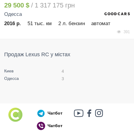
29 500 $
/ 1 317 175 грн
Одесса
2016 р.
51 тыс. км
2 л. бензин
автомат
391
Продаж Lexus RC у містах
Киев
4
Одесса
3
Чатбот
Чатбот
Російський воєнний корабель, іди нах..й!