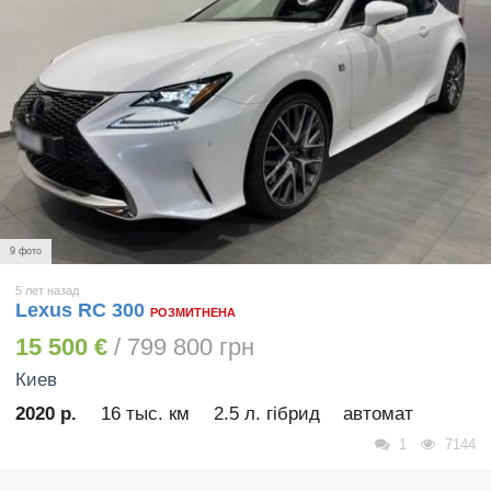
9 фото
5 лет назад
Lexus RC 300
РОЗМИТНЕНА
15 500 €
/ 799 800 грн
Киев
2020 р.
16 тыс. км
2.5 л. гібрид
автомат
1
7144