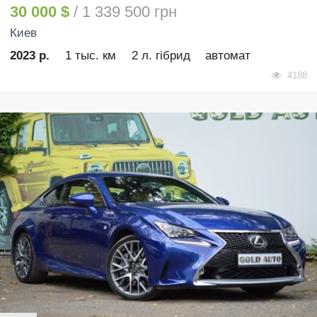
30 000 $
/ 1 339 500 грн
Киев
2023 р.
1 тыс. км
2 л. гібрид
автомат
4188