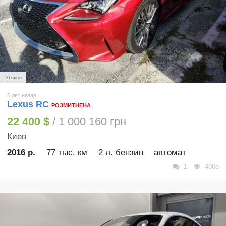
10 фото
5 лет назад
Lexus RC
РОЗМИТНЕНА
22 400 $
/ 1 000 160 грн
Киев
2016 р.
77 тыс. км
2 л. бензин
автомат
1
4008