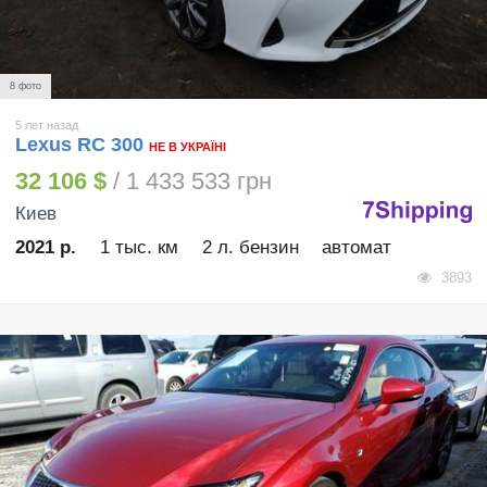
8 фото
5 лет назад
Lexus RC 300
НЕ В УКРАЇНІ
32 106 $
/ 1 433 533 грн
Киев
2021 р.
1 тыс. км
2 л. бензин
автомат
3893