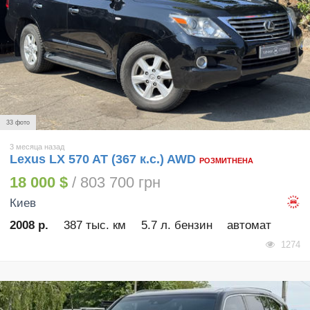
33 фото
3 месяца назад
Lexus LX 570 AT (367 к.с.) AWD
РОЗМИТНЕНА
18 000 $
/ 803 700 грн
Киев
2008 р.
387 тыс. км
5.7 л. бензин
автомат
1274