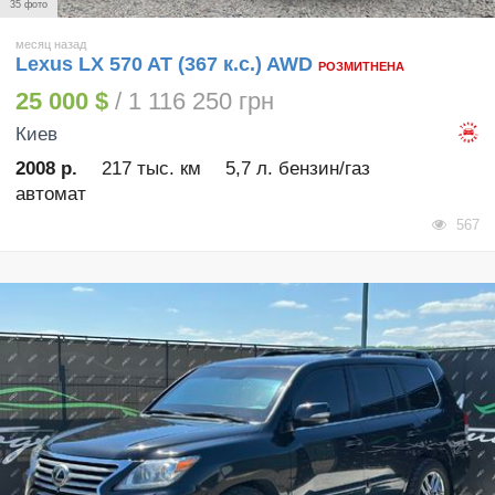
35 фото
месяц назад
Lexus LX 570 AT (367 к.с.) AWD
РОЗМИТНЕНА
25 000 $
/ 1 116 250 грн
Киев
2008 р.
217 тыс. км
5,7 л. бензин/газ
автомат
567