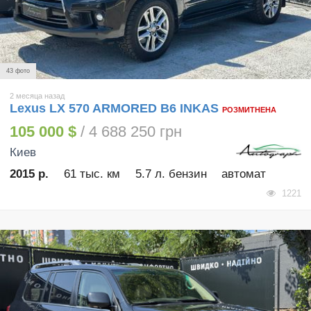
43 фото
2 месяца назад
Lexus LX 570 ARMORED B6 INKAS
РОЗМИТНЕНА
105 000 $
/ 4 688 250 грн
Киев
2015 р.
61 тыс. км
5.7 л. бензин
автомат
1221