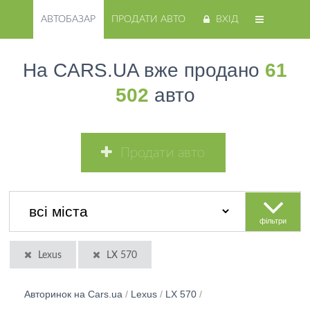
АВТОБАЗАР
ПРОДАТИ АВТО
ВХІД
На CARS.UA вже продано
61
502
авто
Продати авто
фільтри
Lexus
LX 570
Авторинок на Cars.ua
/
Lexus
/
LX 570
/