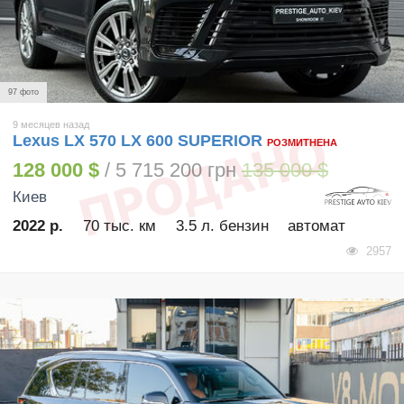
97 фото
9 месяцев назад
Lexus LX 570 LX 600 SUPERIOR
РОЗМИТНЕНА
128 000 $
/ 5 715 200 грн
135 000 $
Киев
2022 р.
70 тыс. км
3.5 л. бензин
автомат
2957