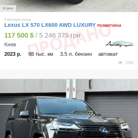
43 фото
9 месяцев назад
Lexus LX 570 LX600 AWD LUXURY
РОЗМИТНЕНА
117 500 $
/ 5 246 375 грн
Киев
2023 р.
88 тыс. км
3.5 л. бензин
автомат
1806