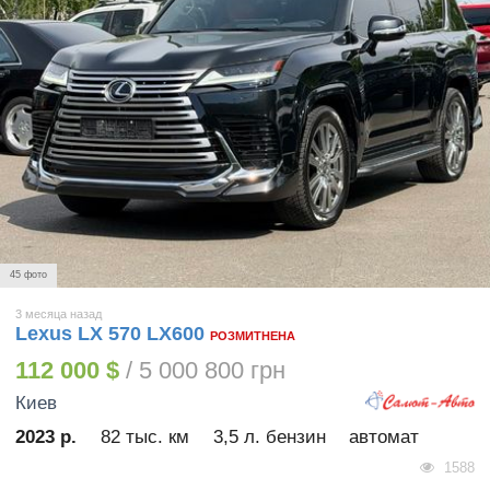
45 фото
3 месяца назад
Lexus LX 570 LX600
РОЗМИТНЕНА
112 000 $
/ 5 000 800 грн
Киев
2023 р.
82 тыс. км
3,5 л. бензин
автомат
1588