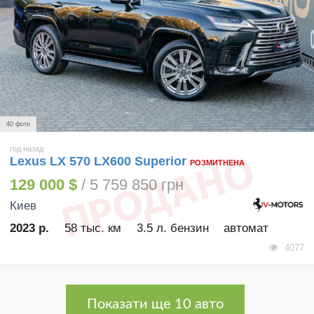
40 фото
год назад
Lexus LX 570 LX600 Superior
РОЗМИТНЕНА
129 000 $
/ 5 759 850 грн
Киев
2023 р.
58 тыс. км
3.5 л. бензин
автомат
4077
Показати ще 10 авто