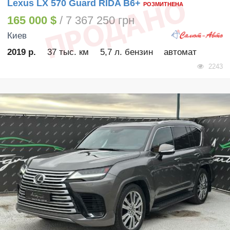
Lexus LX 570 Guard RIDA B6+
РОЗМИТНЕНА
165 000 $
/ 7 367 250 грн
Киев
2019 р.
37 тыс. км
5,7 л. бензин
автомат
2243