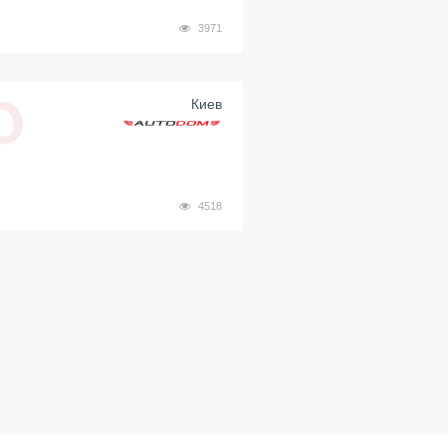
3971
Киев
4518