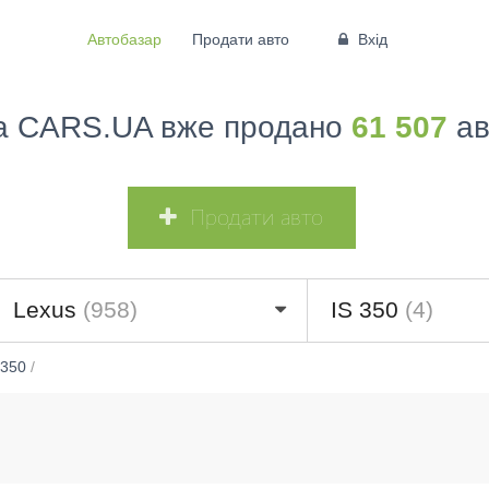
Автобазар
Продати авто
Вхід
а CARS.UA вже продано
61 507
ав
Продати авто
Lexus
(958)
IS 350
(4)
 350
/