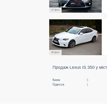
27 фото
39 фото
Продаж Lexus IS 350 у міс
Киев
3
Одесса
1