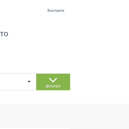
Контакти
то
фільтри