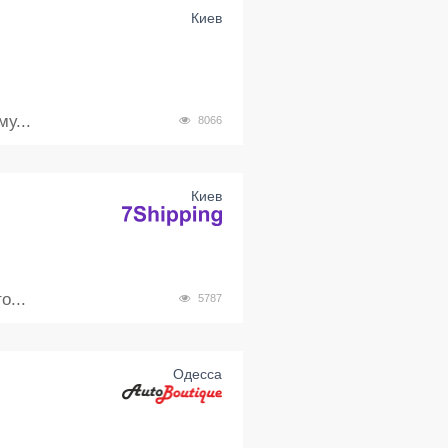
Киев
у...
8066
Киев
о...
5787
Одесса