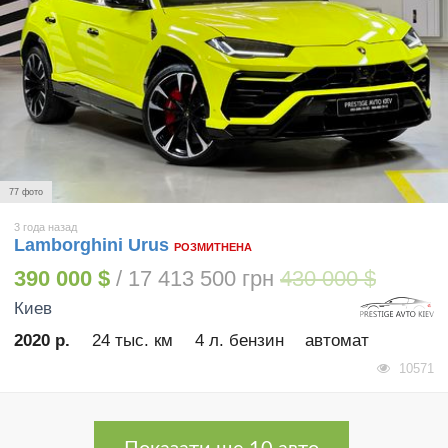
77 фото
3 года назад
Lamborghini Urus
РОЗМИТНЕНА
390 000 $
/ 17 413 500 грн
430 000 $
Киев
2020 р.
24 тыс. км
4 л. бензин
автомат
10571