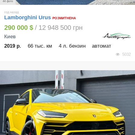
44 фото
год назад
Lamborghini Urus
РОЗМИТНЕНА
290 000 $
/ 12 948 500 грн
Киев
2019 р.
66 тыс. км
4 л. бензин
автомат
5032