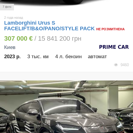
7 фото
2 года назад
Lamborghini Urus S
FACELIFT/B&O/PANO/STYLE PACK
НЕ РОЗМИТНЕНА
307 000 €
/ 15 841 200 грн
Киев
2023 р.
3 тыс. км
4 л. бензин
автомат
9460