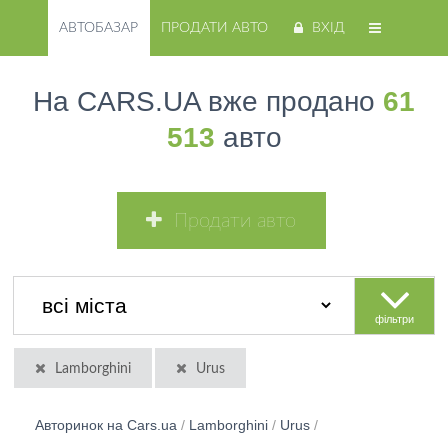
АВТОБАЗАР
ПРОДАТИ АВТО
ВХІД
На CARS.UA вже продано
61
513
авто
Продати авто
фільтри
Lamborghini
Urus
Авторинок на Cars.ua
/
Lamborghini
/
Urus
/