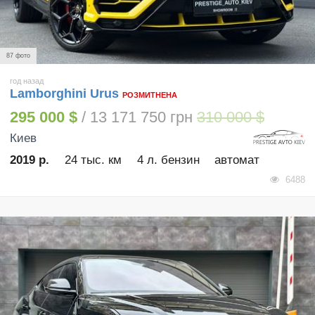
87 фото
год назад
Lamborghini Urus
РОЗМИТНЕНА
295 000 $
/ 13 171 750 грн
310 000 $
Киев
2019 р.
24 тыс. км
4 л. бензин
автомат
6488