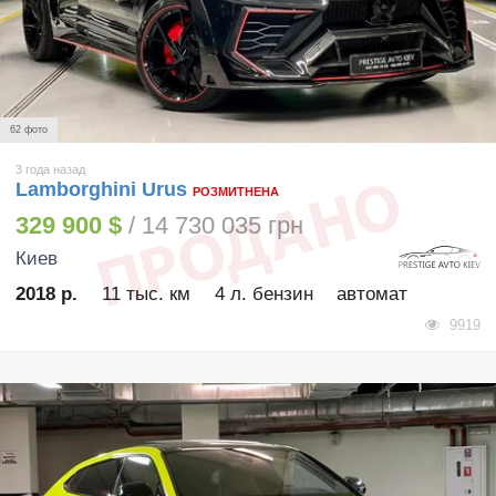
62 фото
3 года назад
Lamborghini Urus
РОЗМИТНЕНА
329 900 $
/ 14 730 035 грн
Киев
2018 р.
11 тыс. км
4 л. бензин
автомат
9919