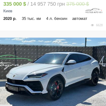
335 000 $
/ 14 957 750 грн
375 000 $
Киев
2020 р.
35 тыс. км
4 л. бензин
автомат
6628