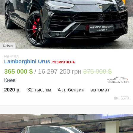
81 фото
год назад
Lamborghini Urus
РОЗМИТНЕНА
365 000 $
/ 16 297 250 грн
375 000 $
Киев
2020 р.
32 тыс. км
4 л. бензин
автомат
3570