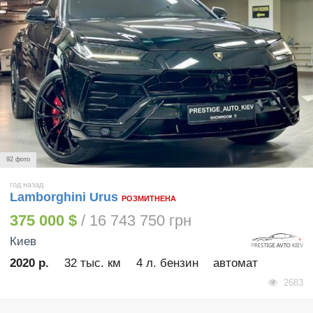
92 фото
год назад
Lamborghini Urus
РОЗМИТНЕНА
375 000 $
/ 16 743 750 грн
Киев
2020 р.
32 тыс. км
4 л. бензин
автомат
2683