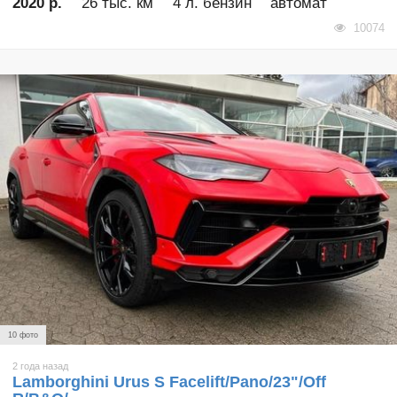
2020 р.
26 тыс. км
4 л. бензин
автомат
10074
10 фото
2 года назад
Lamborghini Urus S Facelift/Pano/23"/Off