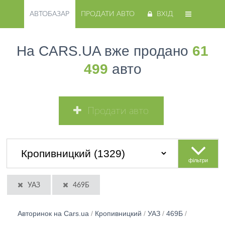
АВТОБАЗАР
ПРОДАТИ АВТО
ВХІД
На CARS.UA вже продано
61
499
авто
Продати авто
фільтри
УАЗ
469Б
Авторинок на Cars.ua
/
Кропивницкий
/
УАЗ
/
469Б
/