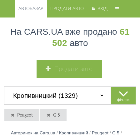
АВТОБАЗАР
ПРОДАТИ АВТО
ВХІД
На CARS.UA вже продано
61
502
авто
Продати авто
фільтри
Peugeot
G 5
Авторинок на Cars.ua
/
Кропивницкий
/
Peugeot
/
G 5
/