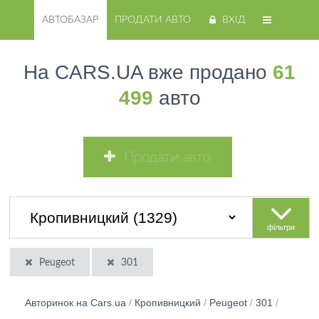
АВТОБАЗАР
ПРОДАТИ АВТО
ВХІД
На CARS.UA вже продано
61
499
авто
Продати авто
фільтри
Peugeot
301
Авторинок на Cars.ua
/
Кропивницкий
/
Peugeot
/
301
/