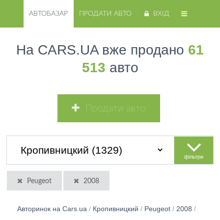
АВТОБАЗАР
ПРОДАТИ АВТО
ВХІД
На CARS.UA вже продано
61
513
авто
Продати авто
фільтри
Peugeot
2008
Авторинок на Cars.ua
/
Кропивницкий
/
Peugeot
/
2008
/