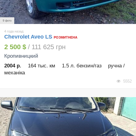
9 фото
4 года назад
Chevrolet Aveo LS
РОЗМИТНЕНА
2 500 $
/ 111 625 грн
Кропивницкий
2004 р.
164 тыс. км
1.5 л. бензин/газ
ручна /
механіка
5552