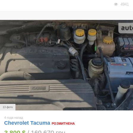
4941
13 фото
4 года назад
Chevrolet Tacuma
РОЗМИТНЕНА
3 800 $
/ 169 670 грн