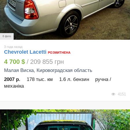
6 фото
3 года назад
Chevrolet Lacetti
РОЗМИТНЕНА
4 700 $
/ 209 855 грн
Малая Виска
, Кировоградская область
2007 р.
178 тыс. км
1.6 л. бензин
ручна /
механіка
4151