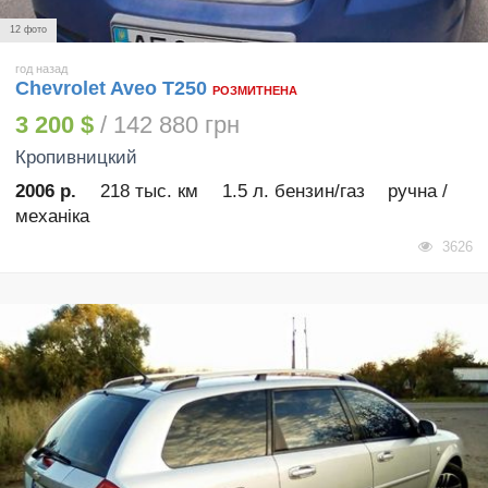
12 фото
год назад
Chevrolet Aveo T250
РОЗМИТНЕНА
3 200 $
/ 142 880 грн
Кропивницкий
2006 р.
218 тыс. км
1.5 л. бензин/газ
ручна /
механіка
3626