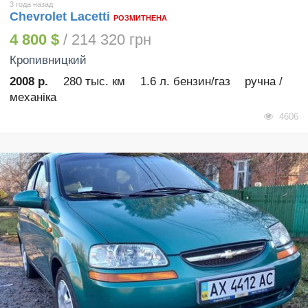
3 года назад
Chevrolet Lacetti
РОЗМИТНЕНА
4 800 $
/ 214 320 грн
Кропивницкий
2008 р.
280 тыс. км
1.6 л. бензин/газ
ручна /
механіка
4606