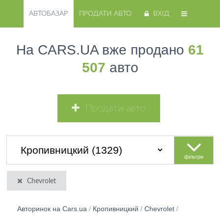
АВТОБАЗАР
ПРОДАТИ АВТО
ВХІД
На CARS.UA вже продано
61
507
авто
Продати авто
фільтри
Chevrolet
Авторинок на Cars.ua
/
Кропивницкий
/
Chevrolet
/