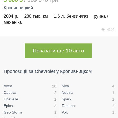
Кропивницкий
2004 р.
280 тыс. км
1.6 л. бензин/газ
ручна /
механіка
4104
Показати ще 10 авто
Пропозиції за Chevrolet у Кропивницком
Aveo
Niva
20
4
Captiva
Nubira
2
1
Chevelle
Spark
1
1
Epica
Tacuma
3
2
Geo Storm
Volt
1
1