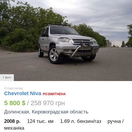
7 фото
4 года назад
Chevrolet Niva
РОЗМИТНЕНА
5 800 $
/ 258 970 грн
Долинская
, Кировоградская область
2008 р.
124 тыс. км
1.69 л. бензин/газ
ручна /
механіка