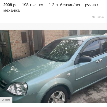
2008 р.
198 тыс. км
1.2 л. бензин/газ
ручна /
механіка
3454
25 фото