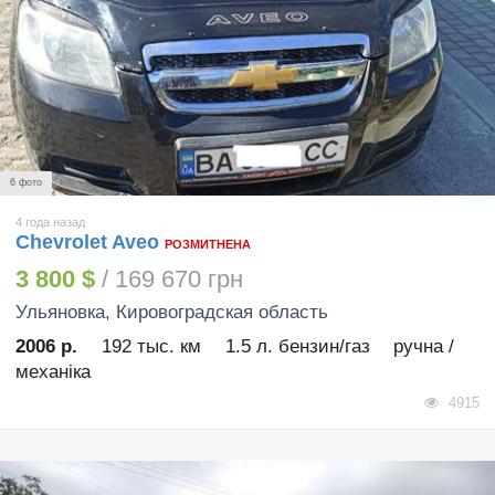
6 фото
4 года назад
Chevrolet Aveo
РОЗМИТНЕНА
3 800 $
/ 169 670 грн
Ульяновка
, Кировоградская область
2006 р.
192 тыс. км
1.5 л. бензин/газ
ручна /
механіка
4915