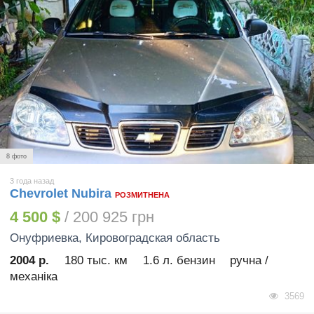
8 фото
3 года назад
Chevrolet Nubira
РОЗМИТНЕНА
4 500 $
/ 200 925 грн
Онуфриевка
, Кировоградская область
2004 р.
180 тыс. км
1.6 л. бензин
ручна /
механіка
3569