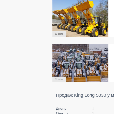
29 фото
23 фото
Продаж King Long 5030 у м
Днепр
1
Одесса
1