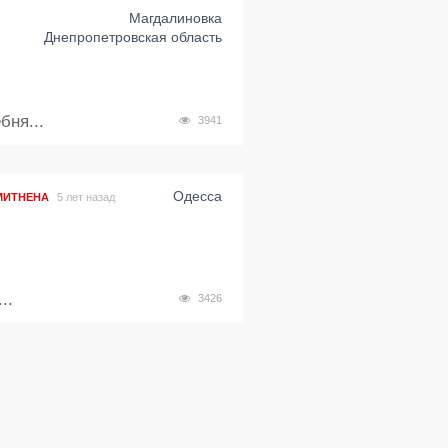
Магдалиновка
Днепропетровская область
бня...
3941
Одесса
МИТНЕНА
5 лет назад
..
3426