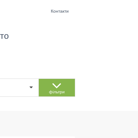
Контакти
то
фільтри