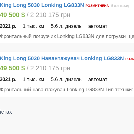
King Long 5030 Lonking LG833N
РОЗМИТНЕНА
5 лет назад
49 500 $
/ 2 210 175 грн
2021 р.
1 тыс. км
5.6 л. дизель
автомат
Фронтальный погрузчик Lonking LG833N для погрузки ще
King Long 5030 Навантажувач Lonking LG833N
РОЗ
49 500 $
/ 2 210 175 грн
2021 р.
1 тыс. км
5.6 л. дизель
автомат
Фронтальний навантажувач Lonking LG833N Тип техніки:.
істах