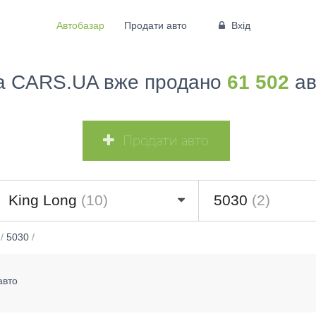
Автобазар
Продати авто
Вхід
а CARS.UA вже продано
61 502
ав
Продати авто
King Long
(10)
5030
(2)
/
5030
/
авто