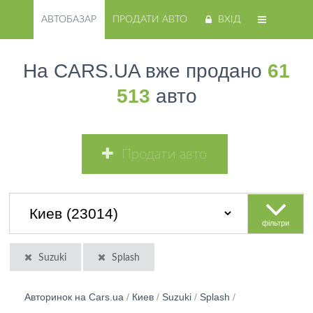
АВТОБАЗАР
ПРОДАТИ АВТО
ВХІД
На CARS.UA вже продано
61
513
авто
Продати авто
фільтри
Suzuki
Splash
Авторинок на Cars.ua
/
Киев
/
Suzuki
/
Splash
/