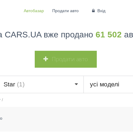
Автобазар
Продати авто
Вхід
а CARS.UA вже продано
61 502
ав
Продати авто
Star
(1)
усі моделі
r
/
то