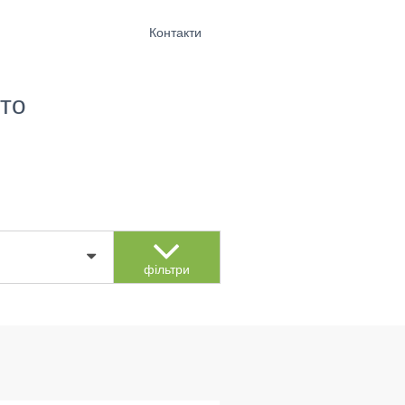
Контакти
то
фільтри