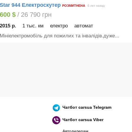
Star 944 Електроскутер
РОЗМИТНЕНА
6 лет назад
600 $
/ 26 790 грн
2015 р.
1 тыс. км
електро
автомат
Мініелектромобіль для пожилих та інвалідів.дуже...
Чатбот
carsua Telegram
Чатбот
carsua Viber
Автодилерам