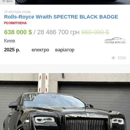
87 фото
10 месяцев назад
Rolls-Royce Wraith SPECTRE BLACK BADGE
РОЗМИТНЕНА
638 000 $
/ 28 486 700 грн
660 000 $
Киев
2025 р.
електро
варіатор
6304