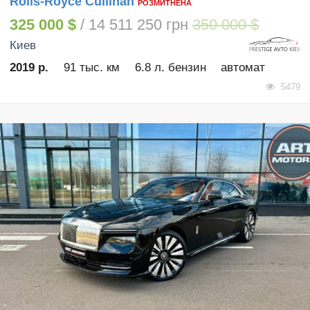
Rolls-Royce Cullinan
РОЗМИТНЕНА
325 000 $
/ 14 511 250 грн
350 000 $
Киев
2019 р.
91 тыс. км
6.8 л. бензин
автомат
5479