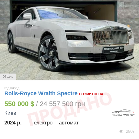
56 фото
год назад
Rolls-Royce Wraith Spectre
РОЗМИТНЕНА
550 000 $
/ 24 557 500 грн
Киев
2024 р.
електро
автомат
2907