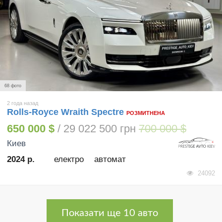
68 фото
2 года назад
Rolls-Royce Wraith Spectre
РОЗМИТНЕНА
650 000 $
/ 29 022 500 грн
700 000 $
Киев
2024 р.
електро
автомат
24092
Показати ще 10 авто