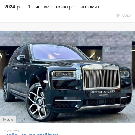
2024 р.
1 тыс. км
електро
автомат
6025
79 фото
год назад