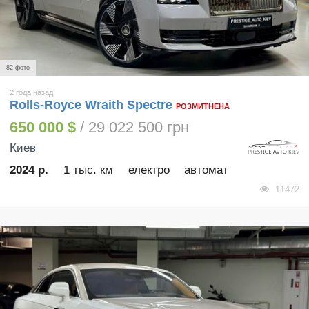
82 фото
2 года назад
Rolls-Royce Wraith Spectre
РОЗМИТНЕНА
650 000 $
/ 29 022 500 грн
Киев
2024 р.
1 тыс. км
електро
автомат
11472