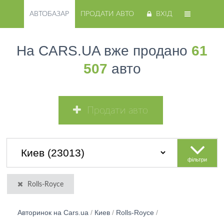
АВТОБАЗАР
ПРОДАТИ АВТО
ВХІД
На CARS.UA вже продано
61
507
авто
Продати авто
фільтри
Rolls-Royce
Авторинок на Cars.ua
/
Киев
/
Rolls-Royce
/