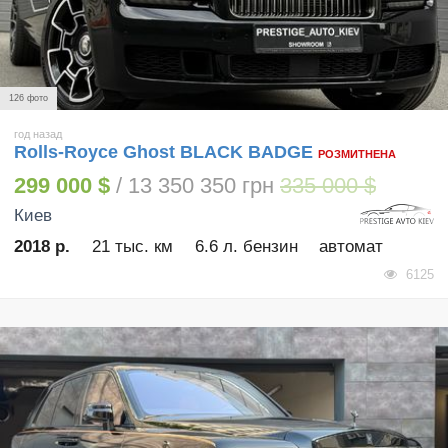
126 фото
год назад
Rolls-Royce Ghost BLACK BADGE
РОЗМИТНЕНА
299 000 $
/ 13 350 350 грн
335 000 $
Киев
2018 р.
21 тыс. км
6.6 л. бензин
автомат
6125