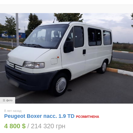
11 фото
8 лет назад
Peugeot Boxer пасс. 1.9 TD
РОЗМИТНЕНА
4 800 $
/ 214 320 грн