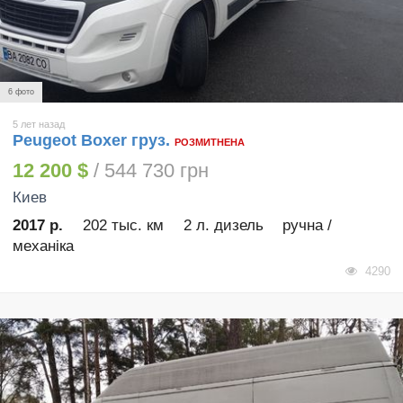
6 фото
5 лет назад
Peugeot Boxer груз.
РОЗМИТНЕНА
12 200 $
/ 544 730 грн
Киев
2017 р.
202 тыс. км
2 л. дизель
ручна /
механіка
4290