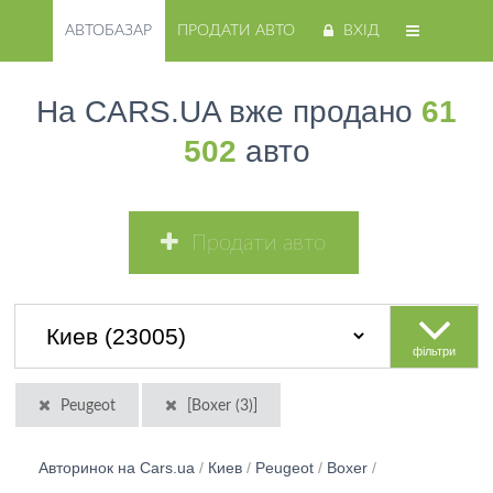
АВТОБАЗАР
ПРОДАТИ АВТО
ВХІД
На CARS.UA вже продано
61
502
авто
Продати авто
фільтри
Peugeot
[Boxer (3)]
Авторинок на Cars.ua
/
Киев
/
Peugeot
/
Boxer
/