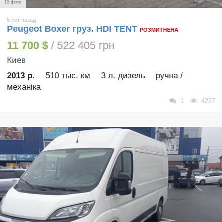
15 фото
5 лет назад
Peugeot Boxer груз. HDI TENT
РОЗМИТНЕНА
11 700 $
/ 522 405 грн
Киев
2013 р.
510 тыс. км
3 л. дизель
ручна /
механіка
1
4227