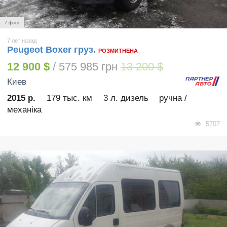
7 фото
7 лет назад
Peugeot Boxer груз.
РОЗМИТНЕНА
12 900 $
/ 575 985 грн
13 200 $
Киев
2015 р.
179 тыс. км
3 л. дизель
ручна /
механіка
5707