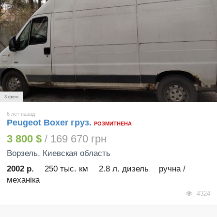
3 фото
6 лет назад
Peugeot Boxer груз.
РОЗМИТНЕНА
3 800 $
/ 169 670 грн
Ворзель
, Киевская область
2002 р.
250 тыс. км
2.8 л. дизель
ручна /
механіка
4324