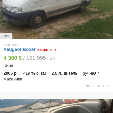
7 фото
8 лет назад
Peugeot Boxer
РОЗМИТНЕНА
4 300 $
/ 191 995 грн
Киев
2005 р.
419 тыс. км
2.8 л. дизель
ручная /
маханика
2
4174