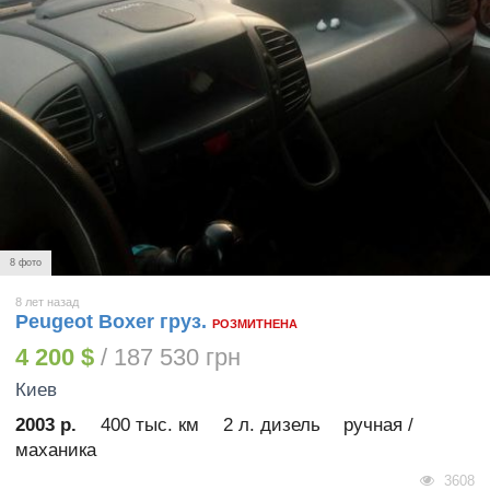
8 фото
8 лет назад
Peugeot Boxer груз.
РОЗМИТНЕНА
4 200 $
/ 187 530 грн
Киев
2003 р.
400 тыс. км
2 л. дизель
ручная /
маханика
3608