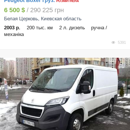
Peugeot Boxer груз.
РОЗМИТНЕНА
6 500 $
/ 290 225 грн
Белая Церковь
, Киевская область
2003 р.
200 тыс. км
2 л. дизель
ручна /
механіка
5391