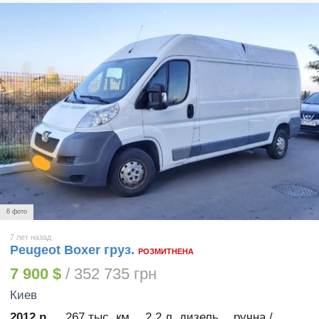
6 фото
7 лет назад
Peugeot Boxer груз.
РОЗМИТНЕНА
7 900 $
/ 352 735 грн
Киев
2012 р.
267 тыс. км
2.2 л. дизель
ручна /