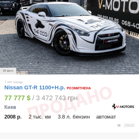
39 фото
7 лет назад
Nissan GT-R 1100+H.p.
РОЗМИТНЕНА
77 777 $
/ 3 472 743 грн
Киев
2008 р.
2 тыс. км
3.8 л. бензин
автомат
29692