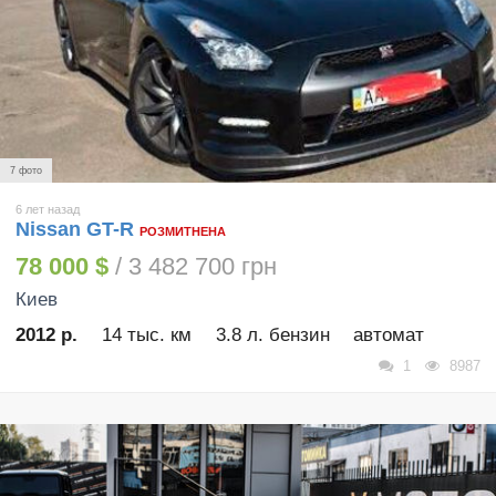
7 фото
6 лет назад
Nissan GT-R
РОЗМИТНЕНА
78 000 $
/ 3 482 700 грн
Киев
2012 р.
14 тыс. км
3.8 л. бензин
автомат
1
8987