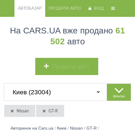
АВТОБАЗАР
ПРОДАТИ АВТО
ВХІД
На CARS.UA вже продано
61
502
авто
Продати авто
фільтри
Nissan
GT-R
Авторинок на Cars.ua
/
Киев
/
Nissan
/
GT-R
/