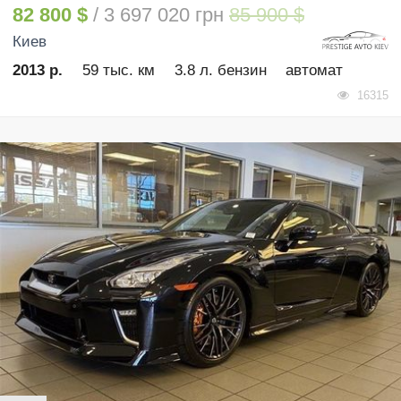
82 800 $
/ 3 697 020 грн
85 900 $
Киев
2013 р.
59 тыс. км
3.8 л. бензин
автомат
16315